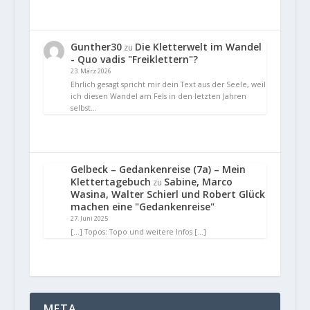
Gunther30
Die Kletterwelt im Wandel
zu
- Quo vadis "Freiklettern"?
23. März 2026
Ehrlich gesagt spricht mir dein Text aus der Seele, weil
ich diesen Wandel am Fels in den letzten Jahren
selbst…
Gelbeck – Gedankenreise (7a) – Mein
Klettertagebuch
Sabine, Marco
zu
Wasina, Walter Schierl und Robert Glück
machen eine "Gedankenreise"
27. Juni 2025
[…] Topos: Topo und weitere Infos […]
META