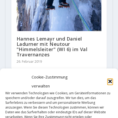
Hannes Lemayr und Daniel
Ladurner mit Neutour
"Himmelsleiter" (WI 6) im Val
Travernanzes
26. Februar 2019
Cookie-Zustimmung
verwalten
HINTERLASSE EINE ANTWORT
Wir verwenden Technologien wie Cookies, um Geräteinformationen zu
Deine E-Mail-Adresse wird nicht
speichern und/oder darauf zuzugreifen. Wir tun dies, um das
veröffentlicht.
Erforderliche Felder
Surferlebnis zu verbessern und um personalisierte Werbung
sind mit
*
markiert
anzuzeigen. Wenn Sie diesen Technologien zustimmen, können wir
Daten wie das Surfverhalten oder eindeutige IDs auf dieser Website
verarbeiten. Wenn Sie Ihre Zustimmung nicht erteilen oder