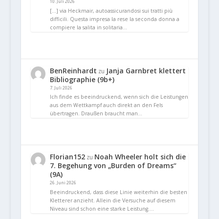
10. Juli 2026
[…] via Heckmair, autoassicurandosi sui tratti più
difficili. Questa impresa la rese la seconda donna a
compiere la salita in solitaria…
BenReinhardt
Janja Garnbret klettert
zu
Bibliographie (9b+)
7. Juli 2026
Ich finde es beeindruckend, wenn sich die Leistungen
aus dem Wettkampf auch direkt an den Fels
übertragen. Draußen braucht man…
Florian152
Noah Wheeler holt sich die
zu
7. Begehung von „Burden of Dreams“
(9A)
26. Juni 2026
Beeindruckend, dass diese Linie weiterhin die besten
Kletterer anzieht. Allein die Versuche auf diesem
Niveau sind schon eine starke Leistung.…