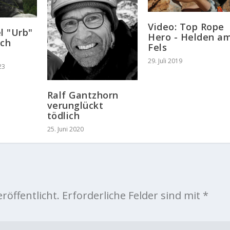
Video: Top Rope
l "Urb"
Hero - Helden a
ich
Fels
29. Juli 2019
23
Ralf Gantzhorn
verunglückt
tödlich
25. Juni 2020
röffentlicht.
Erforderliche Felder sind mit
*