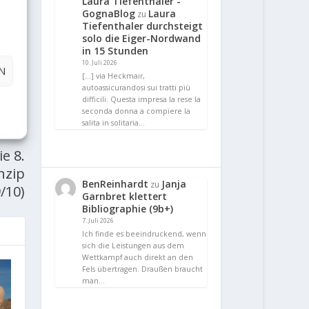
Laura Tiefenthaler -
GognaBlog
Laura
zu
Tiefenthaler durchsteigt
solo die Eiger-Nordwand
in 15 Stunden
10. Juli 2026
N
[…] via Heckmair,
autoassicurandosi sui tratti più
difficili. Questa impresa la rese la
seconda donna a compiere la
E
salita in solitaria…
e 8.
nzip
BenReinhardt
Janja
zu
/10)
Garnbret klettert
Bibliographie (9b+)
7. Juli 2026
Ich finde es beeindruckend, wenn
sich die Leistungen aus dem
Wettkampf auch direkt an den
Fels übertragen. Draußen braucht
man…