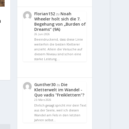
Florian152
Noah
zu
Wheeler holt sich die 7.
m
Begehung von „Burden of
Dreams“ (9A)
26. Juni 2026
Beeindruckend, dass diese Linie
weiterhin die besten Kletterer
anzieht. Allein die Versuche auf
diesem Niveau sind schon eine
starke Leistung.…
Gunther30
Die
zu
Kletterwelt im Wandel -
Quo vadis "Freiklettern"?
23. März 2026
Ehrlich gesagt spricht mir dein Text
aus der Seele, weil ich diesen
Wandel am Fels in den letzten
Jahren selbst…