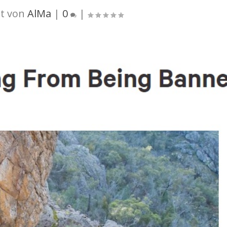
t von
AlMa
|
0
|