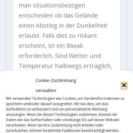
man situationsbezogen
entscheiden ob das Gelände
einen Abstieg in der Dunkelheit
erlaubt. Falls dies zu riskant
erscheint, ist ein Biwak
erforderlich. Sind Wetter und
Temperatur halbwegs erträglich,
kann das aber ein sehr
Cookie-Zustimmung
bereicherndes Erlebnis werden.
verwalten
Ein Notruf ist nur angemessen,
Wir verwenden Technologien wie Cookies, um Geräteinformationen zu
speichern und/oder darauf zuzugreifen. Wir tun dies, um das
wenn Ausrüstung und/oder
Surferlebnis zu verbessern und um personalisierte Werbung
anzuzeigen. Wenn Sie diesen Technologien zustimmen, können wir
Witterungsbedingungen
Daten wie das Surfverhalten oder eindeutige IDs auf dieser Website
befürchten lassen, dass man die
verarbeiten. Wenn Sie Ihre Zustimmung nicht erteilen oder
zurückziehen, können bestimmte Funktionen beeinträchtigt werden.