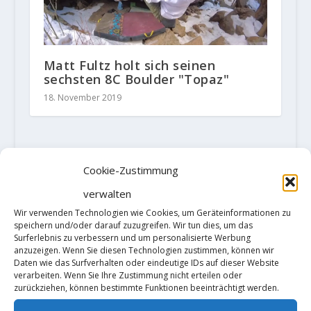
Matt Fultz holt sich seinen
sechsten 8C Boulder "Topaz"
18. November 2019
HINTERLASSE EINE ANTWORT
Cookie-Zustimmung
Deine E-Mail-Adresse wird nicht
verwalten
veröffentlicht.
Erforderliche Felder
sind mit
*
markiert
Wir verwenden Technologien wie Cookies, um Geräteinformationen zu
speichern und/oder darauf zuzugreifen. Wir tun dies, um das
Surferlebnis zu verbessern und um personalisierte Werbung
anzuzeigen. Wenn Sie diesen Technologien zustimmen, können wir
Daten wie das Surfverhalten oder eindeutige IDs auf dieser Website
verarbeiten. Wenn Sie Ihre Zustimmung nicht erteilen oder
zurückziehen, können bestimmte Funktionen beeinträchtigt werden.