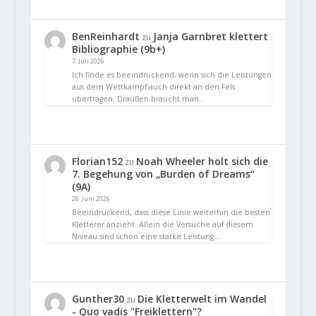
BenReinhardt
Janja Garnbret klettert
zu
Bibliographie (9b+)
7. Juli 2026
Ich finde es beeindruckend, wenn sich die Leistungen
aus dem Wettkampf auch direkt an den Fels
übertragen. Draußen braucht man…
Florian152
Noah Wheeler holt sich die
zu
7. Begehung von „Burden of Dreams“
(9A)
26. Juni 2026
Beeindruckend, dass diese Linie weiterhin die besten
Kletterer anzieht. Allein die Versuche auf diesem
Niveau sind schon eine starke Leistung.…
Gunther30
Die Kletterwelt im Wandel
zu
- Quo vadis "Freiklettern"?