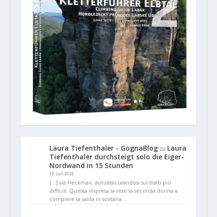
Laura Tiefenthaler - GognaBlog
Laura
zu
Tiefenthaler durchsteigt solo die Eiger-
Nordwand in 15 Stunden
10. Juli 2026
[…] via Heckmair, autoassicurandosi sui tratti più
difficili. Questa impresa la rese la seconda donna a
compiere la salita in solitaria…