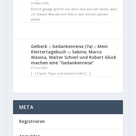
23. März 2026
Ehrlich gesagt spricht mir dein Text aus der Seele, weil
ich diesen Wandel am Fels in den letzten Jahren
selbst…
Gelbeck – Gedankenreise (7a) – Mein
Klettertagebuch
Sabine, Marco
zu
Wasina, Walter Schierl und Robert Glück
machen eine "Gedankenreise"
27. Juni 2025
[…] Topos: Topo und weitere Infos […]
META
Registrieren