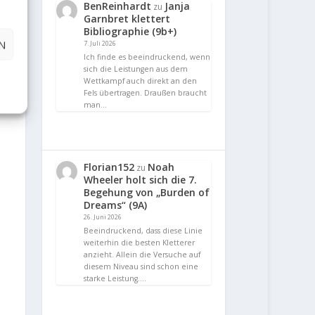
BenReinhardt
Janja
zu
Garnbret klettert
Bibliographie (9b+)
N
7. Juli 2026
Ich finde es beeindruckend, wenn
sich die Leistungen aus dem
Wettkampf auch direkt an den
Fels übertragen. Draußen braucht
man…
Florian152
Noah
zu
Wheeler holt sich die 7.
Begehung von „Burden of
Dreams“ (9A)
26. Juni 2026
Beeindruckend, dass diese Linie
weiterhin die besten Kletterer
anzieht. Allein die Versuche auf
diesem Niveau sind schon eine
starke Leistung.…