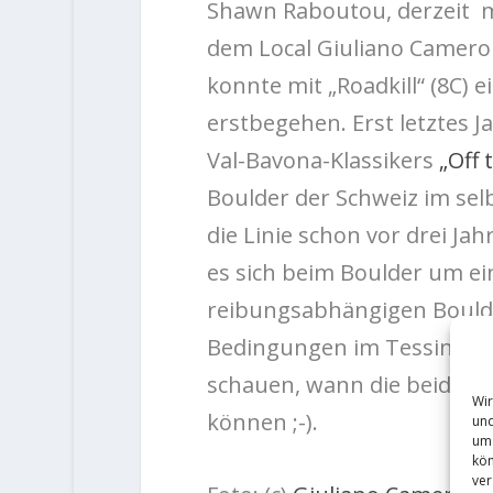
Shawn Raboutou, derzeit 
dem Local Giuliano Cameron
konnte mit „Roadkill“ (8C)
erstbegehen. Erst letztes 
Val-Bavona-Klassikers
„Off 
Boulder der Schweiz im sel
die Linie schon vor drei Jah
es sich beim Boulder um e
reibungsabhängigen Boulder
Bedingungen im Tessin kon
schauen, wann die beiden 
Wir
können ;-).
und
um 
kön
ver