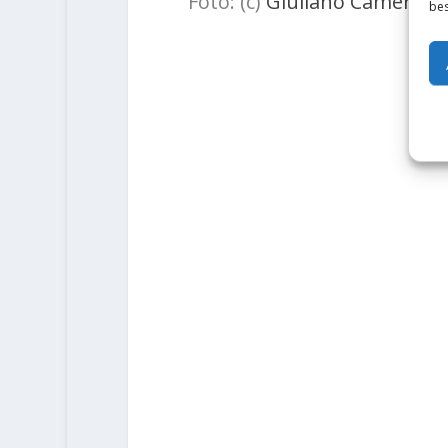
Foto: (c)
Giuliano Cameroni
bes