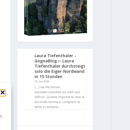
Laura Tiefenthaler -
GognaBlog
Laura
zu
Tiefenthaler durchsteigt
solo die Eiger-Nordwand
in 15 Stunden
10. Juli 2026
[…] via Heckmair,
autoassicurandosi sui tratti più
difficili. Questa impresa la rese la
seconda donna a compiere la
salita in solitaria…
n,