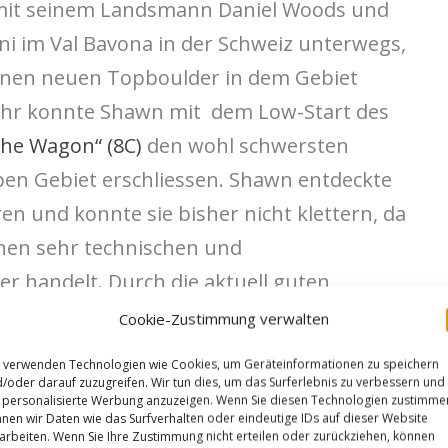
mit seinem Landsmann Daniel Woods und
i im Val Bavona in der Schweiz unterwegs,
 einen neuen Topboulder in dem Gebiet
Jahr konnte Shawn mit dem Low-Start des
the Wagon“ (8C)
den wohl schwersten
ben Gebiet erschliessen. Shawn entdeckte
ren und konnte sie bisher nicht klettern, da
inen sehr technischen und
 handelt. Durch die aktuell guten
nte Shawn das Projekt nun beenden. Mal
Cookie-Zustimmung verwalten
anderen Akteure den Boulder wiederholen
 verwenden Technologien wie Cookies, um Geräteinformationen zu speichern
/oder darauf zuzugreifen. Wir tun dies, um das Surferlebnis zu verbessern und
personalisierte Werbung anzuzeigen. Wenn Sie diesen Technologien zustimme
nen wir Daten wie das Surfverhalten oder eindeutige IDs auf dieser Website
arbeiten. Wenn Sie Ihre Zustimmung nicht erteilen oder zurückziehen, können