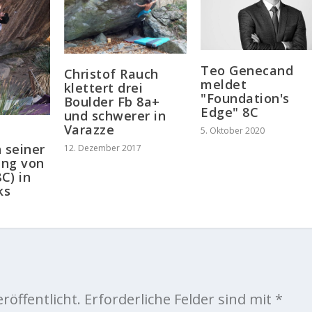
Teo Genecand
Christof Rauch
meldet
klettert drei
"Foundation's
Boulder Fb 8a+
Edge" 8C
und schwerer in
Varazze
5. Oktober 2020
 seiner
12. Dezember 2017
ung von
8C) in
ks
röffentlicht.
Erforderliche Felder sind mit
*