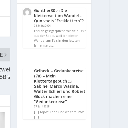
Gunther30
Die
zu
Kletterwelt im Wandel -
Quo vadis "Freiklettern"?
23. März 2026
Ehrlich gesagt spricht mir dein Text
aus der Seele, weil ich diesen
Wandel am Fels in den letzten
Jahren selbst…
E
zwei
Gelbeck – Gedankenreise
8B's
(7a) – Mein
Klettertagebuch
zu
Sabine, Marco Wasina,
Walter Schierl und Robert
Glück machen eine
"Gedankenreise"
27. Juni 2025
[…] Topos: Topo und weitere Infos
[…]