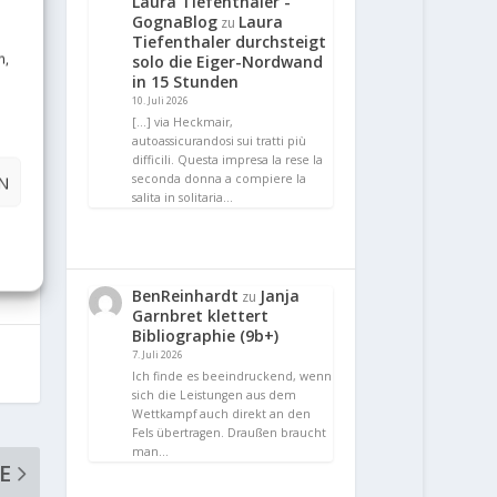
Laura Tiefenthaler -
GognaBlog
Laura
zu
Tiefenthaler durchsteigt
n,
solo die Eiger-Nordwand
in 15 Stunden
10. Juli 2026
[…] via Heckmair,
autoassicurandosi sui tratti più
difficili. Questa impresa la rese la
seconda donna a compiere la
N
salita in solitaria…
BenReinhardt
Janja
zu
Garnbret klettert
Bibliographie (9b+)
7. Juli 2026
Ich finde es beeindruckend, wenn
sich die Leistungen aus dem
Wettkampf auch direkt an den
Fels übertragen. Draußen braucht
man…
E