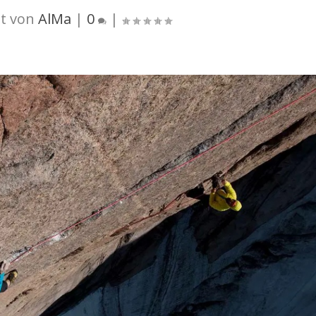
t von
AlMa
|
0
|