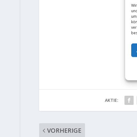
Wir
und
um 
kön
ver
bes
AKTIE:
VORHERIGE