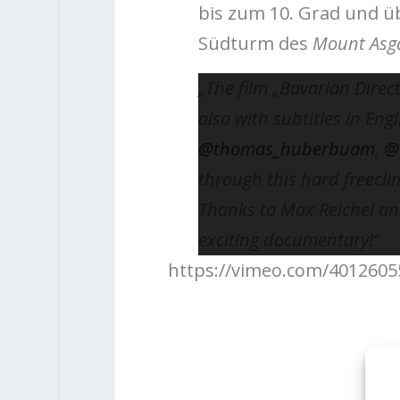
bis zum 10. Grad und ü
Südturm des
Mount Asg
„The film „Bavarian Direc
also with subtitles in Engl
@thomas_huberbuam
,
@
through this hard freeclim
Thanks to Max Reichel an
exciting documentary!“
https://vimeo.com/4012605