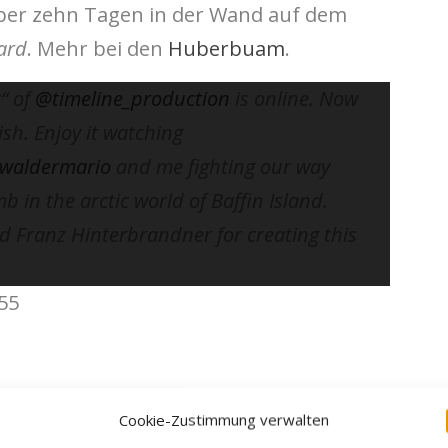
ber zehn Tagen in der Wand auf dem
ard
. Mehr bei den
Huberbuam
.
t“ of
@timeline_production
is online. Now
ish. Enjoy it watching
waldermario
and me fighting our way
b in the arctic world of Baffin Island.
d Franz Hinterbrandner for creating this
55
Cookie-Zustimmung verwalten