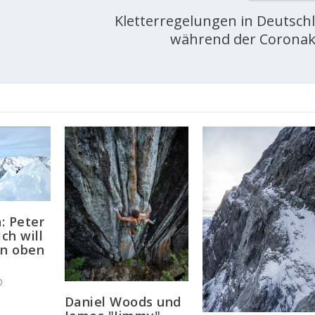
Kletterregelungen in Deutsch
während der Coronak
: Peter
Ich will
on oben
0
Daniel Woods und