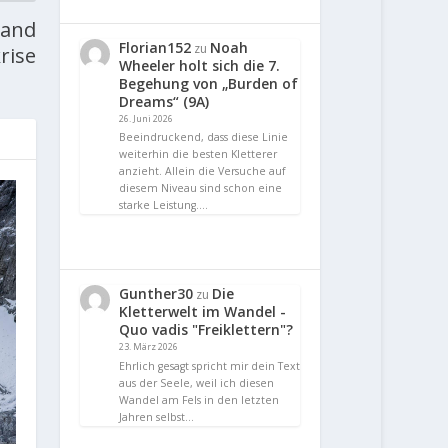
land
Florian152
Noah
zu
rise
Wheeler holt sich die 7.
Begehung von „Burden of
Dreams“ (9A)
26. Juni 2026
Beeindruckend, dass diese Linie
weiterhin die besten Kletterer
anzieht. Allein die Versuche auf
diesem Niveau sind schon eine
starke Leistung.…
Gunther30
Die
zu
Kletterwelt im Wandel -
Quo vadis "Freiklettern"?
23. März 2026
Ehrlich gesagt spricht mir dein Text
aus der Seele, weil ich diesen
Wandel am Fels in den letzten
Jahren selbst…