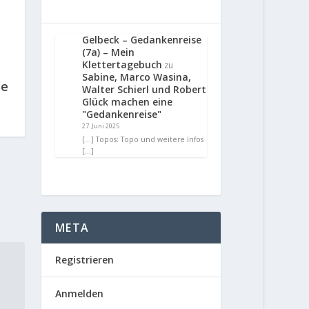
Gelbeck – Gedankenreise
(7a) – Mein
Klettertagebuch
zu
l
Sabine, Marco Wasina,
ie
Walter Schierl und Robert
Glück machen eine
"Gedankenreise"
27. Juni 2025
[…] Topos: Topo und weitere Infos
[…]
META
Registrieren
Anmelden