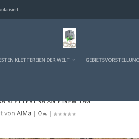
polarisiert
ESTEN KLETTEREIEN DER WELT
GEBIETSVORSTELLUN
A KLETTERT 9A AN EINEM TAG
t von
AlMa
|
0
|