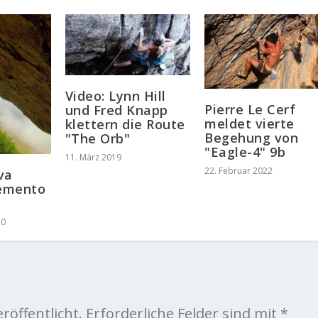
Video: Lynn Hill
Pierre Le Cerf
und Fred Knapp
meldet vierte
klettern die Route
Begehung von
"The Orb"
"Eagle-4" 9b
11. März 2019
22. Februar 2022
va
emento
20
röffentlicht.
Erforderliche Felder sind mit
*