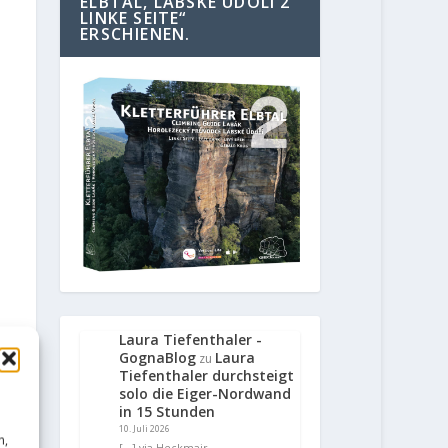
ELBTAL, LABSKE UDOLI 2
LINKE SEITE“
ERSCHIENEN.
Laura Tiefenthaler -
GognaBlog
Laura
zu
Tiefenthaler durchsteigt
solo die Eiger-Nordwand
in 15 Stunden
10. Juli 2026
n,