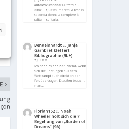
[…] via Heckmair,
autoassicurandosi sui tratti più
difficili. Questa impresa la rese la
seconda donna a compiere la
salita in solitaria…
N
BenReinhardt
Janja
zu
Garnbret klettert
Bibliographie (9b+)
7. Juli 2026
Ich finde es beeindruckend, wenn
sich die Leistungen aus dem
Wettkampf auch direkt an den
Fels übertragen. Draußen braucht
E
man…
rung
nçon
Florian152
Noah
zu
Wheeler holt sich die 7.
Begehung von „Burden of
Dreams“ (9A)