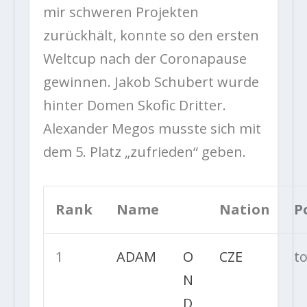
mir schweren Projekten
zurückhält, konnte so den ersten
Weltcup nach der Coronapause
gewinnen. Jakob Schubert wurde
hinter Domen Skofic Dritter.
Alexander Megos musste sich mit
dem 5. Platz „zufrieden“ geben.
Rank
Name
Nation
P
1
ADAM
O
CZE
t
N
D