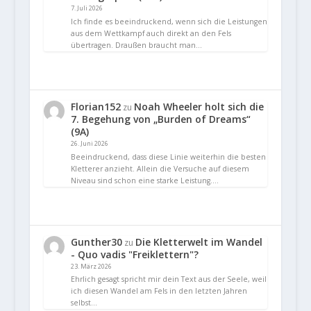
7. Juli 2026
Ich finde es beeindruckend, wenn sich die Leistungen
aus dem Wettkampf auch direkt an den Fels
übertragen. Draußen braucht man…
Florian152
Noah Wheeler holt sich die
zu
7. Begehung von „Burden of Dreams“
(9A)
26. Juni 2026
Beeindruckend, dass diese Linie weiterhin die besten
Kletterer anzieht. Allein die Versuche auf diesem
Niveau sind schon eine starke Leistung.…
Gunther30
Die Kletterwelt im Wandel
zu
- Quo vadis "Freiklettern"?
23. März 2026
Ehrlich gesagt spricht mir dein Text aus der Seele, weil
ich diesen Wandel am Fels in den letzten Jahren
selbst…