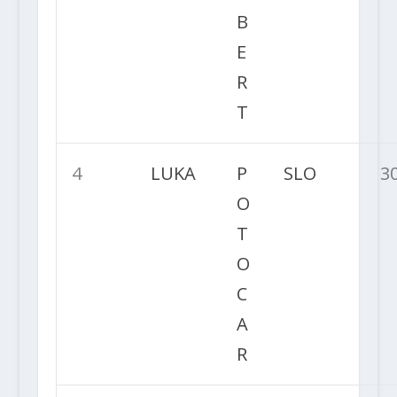
B
E
R
T
4
LUKA
P
SLO
3
O
T
O
C
A
R