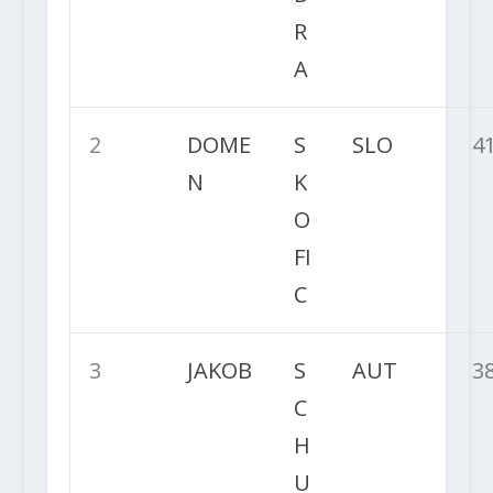
R
A
2
DOME
S
SLO
4
N
K
O
FI
C
3
JAKOB
S
AUT
3
C
H
U