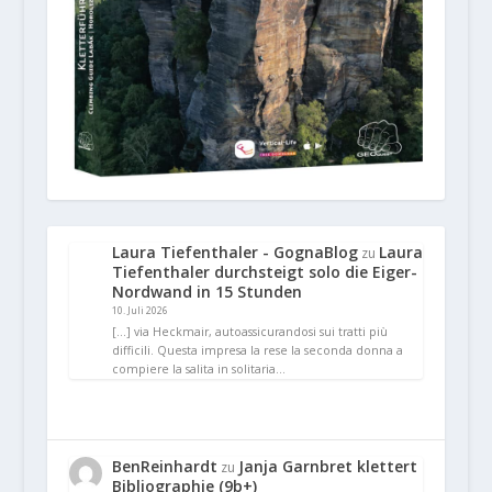
Laura Tiefenthaler - GognaBlog
Laura
zu
Tiefenthaler durchsteigt solo die Eiger-
Nordwand in 15 Stunden
10. Juli 2026
[…] via Heckmair, autoassicurandosi sui tratti più
difficili. Questa impresa la rese la seconda donna a
compiere la salita in solitaria…
BenReinhardt
Janja Garnbret klettert
zu
Bibliographie (9b+)