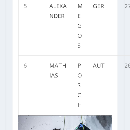
5
ALEXA
M
GER
2
NDER
E
G
O
S
6
MATH
P
AUT
2
IAS
O
S
C
H