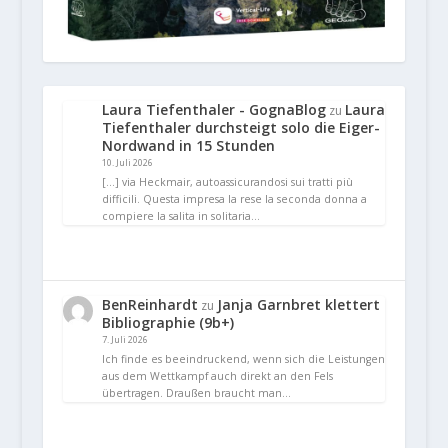
Laura Tiefenthaler - GognaBlog
Laura
zu
Tiefenthaler durchsteigt solo die Eiger-
Nordwand in 15 Stunden
10. Juli 2026
[…] via Heckmair, autoassicurandosi sui tratti più
difficili. Questa impresa la rese la seconda donna a
compiere la salita in solitaria…
BenReinhardt
Janja Garnbret klettert
zu
Bibliographie (9b+)
7. Juli 2026
Ich finde es beeindruckend, wenn sich die Leistungen
aus dem Wettkampf auch direkt an den Fels
übertragen. Draußen braucht man…