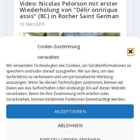
Video: Nicolas Pelorson mit erster
Wiederholung von "Délir onririque
assis" (8C) in Rocher Saint German
15. März 2019
Cookie-Zustimmung
verwalten
Wir verwenden Technologien wie Cookies, um Geräteinformationen zu
speichern und/oder darauf zuzugreifen. Wir tun dies, um das
Surferlebnis zu verbessern und um personalisierte Werbung
anzuzeigen. Wenn Sie diesen Technologien zustimmen, können wir
Daten wie das Surfverhalten oder eindeutige IDs auf dieser Website
verarbeiten. Wenn Sie Ihre Zustimmung nicht erteilen oder
zurückziehen, können bestimmte Funktionen beeinträchtigt werden.
Gabe Lawson meldet mit "The
Megg" den härtesten Boulder in
AKZEPTIEREN
Kanada
31. Januar 2023
ABLEHNEN
EINSTELLUNGEN ANSEHEN