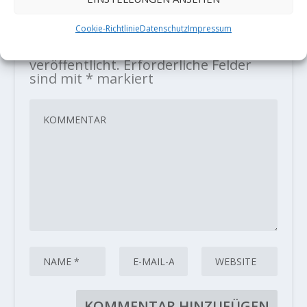
HINTERLASSE EINE ANTWORT
Cookie-Richtlinie
Datenschutz
Impressum
Deine E-Mail-Adresse wird nicht
veröffentlicht.
Erforderliche Felder
sind mit
*
markiert