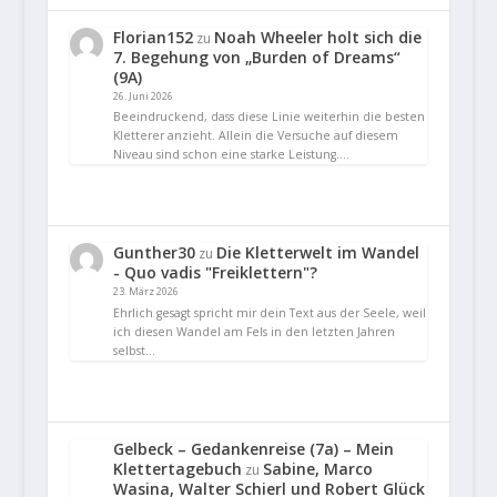
Florian152
Noah Wheeler holt sich die
zu
7. Begehung von „Burden of Dreams“
(9A)
26. Juni 2026
Beeindruckend, dass diese Linie weiterhin die besten
Kletterer anzieht. Allein die Versuche auf diesem
Niveau sind schon eine starke Leistung.…
Gunther30
Die Kletterwelt im Wandel
zu
- Quo vadis "Freiklettern"?
23. März 2026
Ehrlich gesagt spricht mir dein Text aus der Seele, weil
ich diesen Wandel am Fels in den letzten Jahren
selbst…
Gelbeck – Gedankenreise (7a) – Mein
Klettertagebuch
Sabine, Marco
zu
Wasina, Walter Schierl und Robert Glück