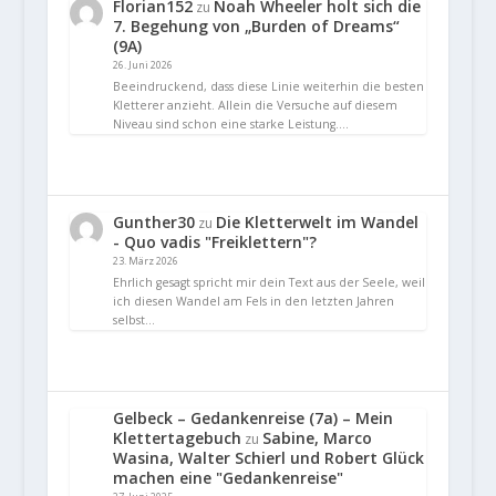
Florian152
Noah Wheeler holt sich die
zu
7. Begehung von „Burden of Dreams“
(9A)
26. Juni 2026
Beeindruckend, dass diese Linie weiterhin die besten
Kletterer anzieht. Allein die Versuche auf diesem
Niveau sind schon eine starke Leistung.…
Gunther30
Die Kletterwelt im Wandel
zu
- Quo vadis "Freiklettern"?
23. März 2026
Ehrlich gesagt spricht mir dein Text aus der Seele, weil
ich diesen Wandel am Fels in den letzten Jahren
selbst…
Gelbeck – Gedankenreise (7a) – Mein
Klettertagebuch
Sabine, Marco
zu
Wasina, Walter Schierl und Robert Glück
machen eine "Gedankenreise"