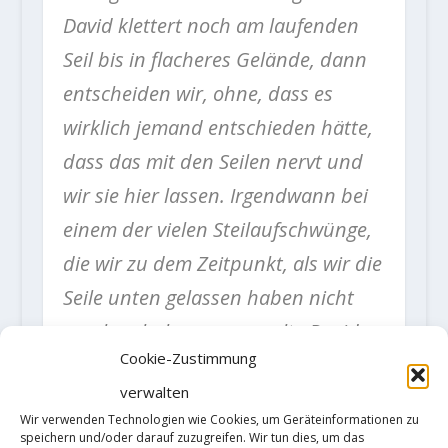
David klettert noch am laufenden
Seil bis in flacheres Gelände, dann
entscheiden wir, ohne, dass es
wirklich jemand entschieden hätte,
dass das mit den Seilen nervt und
wir sie hier lassen. Irgendwann bei
einem der vielen Steilaufschwünge,
die wir zu dem Zeitpunkt, als wir die
Seile unten gelassen haben nicht
gesehen haben, grummelte David
Cookie-Zustimmung
irgendwas von „auch wieder
verwalten
runter“. Aber mit Paul Preuß in den
Wir verwenden Technologien wie Cookies, um Geräteinformationen zu
Gedanken ging auch das irgendwie.
speichern und/oder darauf zuzugreifen. Wir tun dies, um das