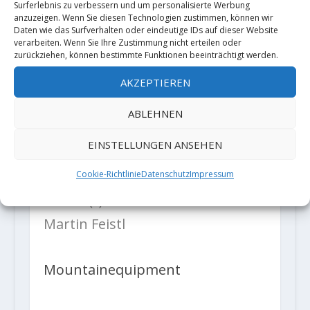
Surferlebnis zu verbessern und um personalisierte Werbung
Jetzt nur noch fünfmal abseilen,
anzuzeigen. Wenn Sie diesen Technologien zustimmen, können wir
Daten wie das Surfverhalten oder eindeutige IDs auf dieser Website
und wieder durch die Nacht zum
verarbeiten. Wenn Sie Ihre Zustimmung nicht erteilen oder
zurückziehen, können bestimmte Funktionen beeinträchtigt werden.
Auto zurück stolpern, in München
mit dem ganzen Geraffel in den Zug
AKZEPTIEREN
und ab nach… Konstein.
ABLEHNEN
Sportklettern.“
EINSTELLUNGEN ANSEHEN
Test:
„Alpinfabrik“ Martin Feistl
,
Cookie-Richtlinie
Datenschutz
Impressum
Bilder: (c)
David Bruder
und
Martin Feistl
Mountainequipment