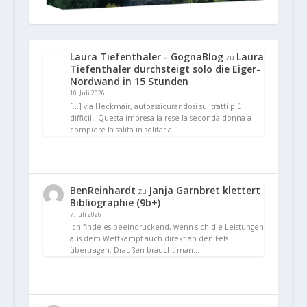
Laura Tiefenthaler - GognaBlog
Laura
zu
Tiefenthaler durchsteigt solo die Eiger-
Nordwand in 15 Stunden
10. Juli 2026
[…] via Heckmair, autoassicurandosi sui tratti più
difficili. Questa impresa la rese la seconda donna a
compiere la salita in solitaria…
BenReinhardt
Janja Garnbret klettert
zu
Bibliographie (9b+)
7. Juli 2026
Ich finde es beeindruckend, wenn sich die Leistungen
aus dem Wettkampf auch direkt an den Fels
übertragen. Draußen braucht man…