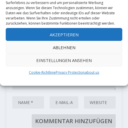
Surferlebnis zu verbessern und um personalisierte Werbung
HINTERLASSE EINE ANTWORT
anzuzeigen. Wenn Sie diesen Technologien zustimmen, können wir
Daten wie das Surfverhalten oder eindeutige IDs auf dieser Website
Deine E-Mail-Adresse wird nicht
verarbeiten. Wenn Sie Ihre Zustimmung nicht erteilen oder
veröffentlicht.
Erforderliche Felder
zurückziehen, können bestimmte Funktionen beeinträchtigt werden.
sind mit
*
markiert
AKZEPTIEREN
ABLEHNEN
EINSTELLUNGEN ANSEHEN
Cookie-Richtlinie
Privacy Protection
about us