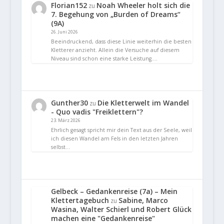
Florian152
Noah Wheeler holt sich die
zu
7. Begehung von „Burden of Dreams“
(9A)
26. Juni 2026
Beeindruckend, dass diese Linie weiterhin die besten
Kletterer anzieht. Allein die Versuche auf diesem
Niveau sind schon eine starke Leistung.…
Gunther30
Die Kletterwelt im Wandel
zu
- Quo vadis "Freiklettern"?
23. März 2026
Ehrlich gesagt spricht mir dein Text aus der Seele, weil
ich diesen Wandel am Fels in den letzten Jahren
selbst…
Gelbeck – Gedankenreise (7a) – Mein
Klettertagebuch
Sabine, Marco
zu
Wasina, Walter Schierl und Robert Glück
machen eine "Gedankenreise"