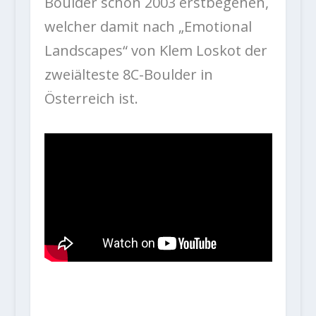
Boulder schon 2003 erstbegehen,
welcher damit nach „Emotional
Landscapes“ von Klem Loskot der
zweiälteste 8C-Boulder in
Österreich ist.