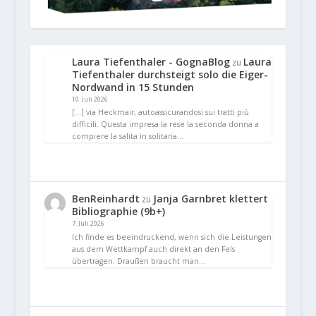
Laura Tiefenthaler - GognaBlog
Laura
zu
Tiefenthaler durchsteigt solo die Eiger-
Nordwand in 15 Stunden
10. Juli 2026
[…] via Heckmair, autoassicurandosi sui tratti più
difficili. Questa impresa la rese la seconda donna a
compiere la salita in solitaria…
BenReinhardt
Janja Garnbret klettert
zu
Bibliographie (9b+)
7. Juli 2026
Ich finde es beeindruckend, wenn sich die Leistungen
aus dem Wettkampf auch direkt an den Fels
übertragen. Draußen braucht man…