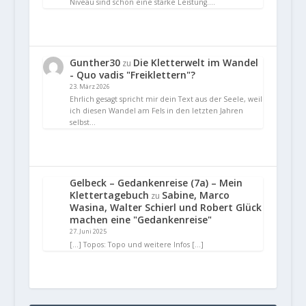
Niveau sind schon eine starke Leistung.…
Gunther30
Die Kletterwelt im Wandel
zu
- Quo vadis "Freiklettern"?
23. März 2026
Ehrlich gesagt spricht mir dein Text aus der Seele, weil
ich diesen Wandel am Fels in den letzten Jahren
selbst…
Gelbeck – Gedankenreise (7a) – Mein
Klettertagebuch
Sabine, Marco
zu
Wasina, Walter Schierl und Robert Glück
machen eine "Gedankenreise"
27. Juni 2025
[…] Topos: Topo und weitere Infos […]