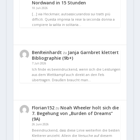
Nordwand in 15 Stunden
10. Juli 2026
[…] via Heckmair, autoassicurandosi sui tratti più
difficili. Questa impresa la rese la seconda donna a
compiere la salita in solitaria…
BenReinhardt
Janja Garnbret klettert
zu
Bibliographie (9b+)
7. Juli 2026
Ich finde es beeindruckend, wenn sich die Leistungen
aus dem Wettkampf auch direkt an den Fels
übertragen. Draußen braucht man…
Florian152
Noah Wheeler holt sich die
zu
7. Begehung von „Burden of Dreams“
(9A)
26. Juni 2026
Beeindruckend, dass diese Linie weiterhin die besten
Kletterer anzieht. Allein die Versuche auf diesem