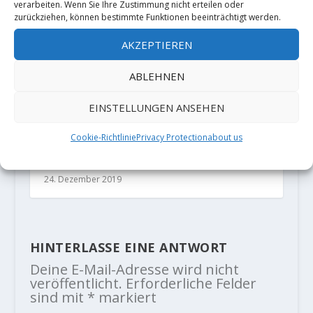
verarbeiten. Wenn Sie Ihre Zustimmung nicht erteilen oder
zurückziehen, können bestimmte Funktionen beeinträchtigt werden.
AKZEPTIEREN
ABLEHNEN
EINSTELLUNGEN ANSEHEN
Stefano Carnati holt sich eine
Cookie-Richtlinie
Privacy Protection
about us
Begehung von "Demencia Senil"
9a+
24. Dezember 2019
HINTERLASSE EINE ANTWORT
Deine E-Mail-Adresse wird nicht
veröffentlicht.
Erforderliche Felder
sind mit
*
markiert