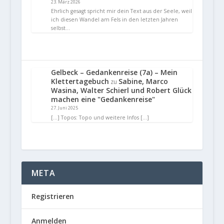
23. März 2026
Ehrlich gesagt spricht mir dein Text aus der Seele, weil
ich diesen Wandel am Fels in den letzten Jahren
selbst…
Gelbeck – Gedankenreise (7a) – Mein
Klettertagebuch
Sabine, Marco
zu
Wasina, Walter Schierl und Robert Glück
machen eine "Gedankenreise"
27. Juni 2025
[…] Topos: Topo und weitere Infos […]
META
Registrieren
Anmelden