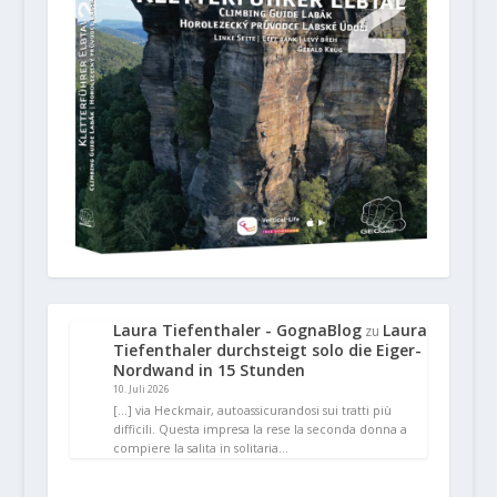
Laura Tiefenthaler - GognaBlog
Laura
zu
Tiefenthaler durchsteigt solo die Eiger-
Nordwand in 15 Stunden
10. Juli 2026
[…] via Heckmair, autoassicurandosi sui tratti più
difficili. Questa impresa la rese la seconda donna a
compiere la salita in solitaria…