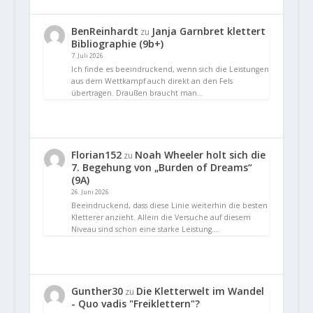
BenReinhardt
Janja Garnbret klettert
zu
Bibliographie (9b+)
7. Juli 2026
Ich finde es beeindruckend, wenn sich die Leistungen
aus dem Wettkampf auch direkt an den Fels
übertragen. Draußen braucht man…
Florian152
Noah Wheeler holt sich die
zu
7. Begehung von „Burden of Dreams“
(9A)
26. Juni 2026
Beeindruckend, dass diese Linie weiterhin die besten
Kletterer anzieht. Allein die Versuche auf diesem
Niveau sind schon eine starke Leistung.…
Gunther30
Die Kletterwelt im Wandel
zu
- Quo vadis "Freiklettern"?