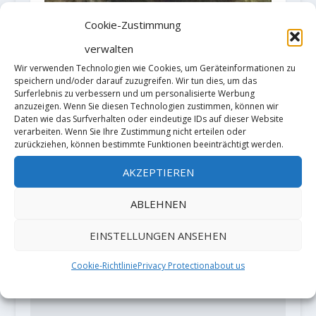
Cookie-Zustimmung
verwalten
Wir verwenden Technologien wie Cookies, um Geräteinformationen zu
speichern und/oder darauf zuzugreifen. Wir tun dies, um das
Nomura Shinichiro meldet
Surferlebnis zu verbessern und um personalisierte Werbung
"Hallucination" (8C/V15)
anzuzeigen. Wenn Sie diesen Technologien zustimmen, können wir
Daten wie das Surfverhalten oder eindeutige IDs auf dieser Website
2. Oktober 2020
verarbeiten. Wenn Sie Ihre Zustimmung nicht erteilen oder
zurückziehen, können bestimmte Funktionen beeinträchtigt werden.
AKZEPTIEREN
HINTERLASSE EINE ANTWORT
ABLEHNEN
Deine E-Mail-Adresse wird nicht
veröffentlicht.
Erforderliche Felder
EINSTELLUNGEN ANSEHEN
sind mit
*
markiert
Cookie-Richtlinie
Privacy Protection
about us