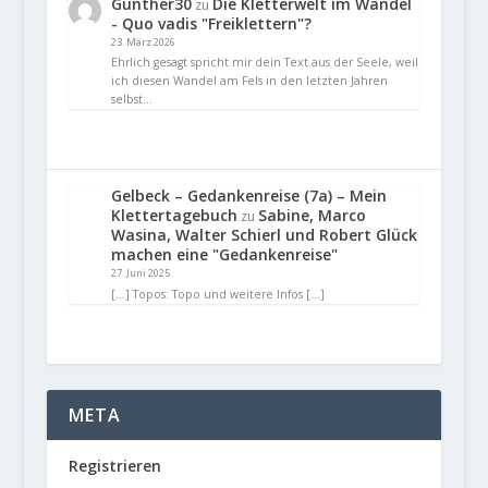
Gunther30
Die Kletterwelt im Wandel
zu
- Quo vadis "Freiklettern"?
23. März 2026
Ehrlich gesagt spricht mir dein Text aus der Seele, weil
ich diesen Wandel am Fels in den letzten Jahren
selbst…
Gelbeck – Gedankenreise (7a) – Mein
Klettertagebuch
Sabine, Marco
zu
Wasina, Walter Schierl und Robert Glück
machen eine "Gedankenreise"
27. Juni 2025
[…] Topos: Topo und weitere Infos […]
META
Registrieren