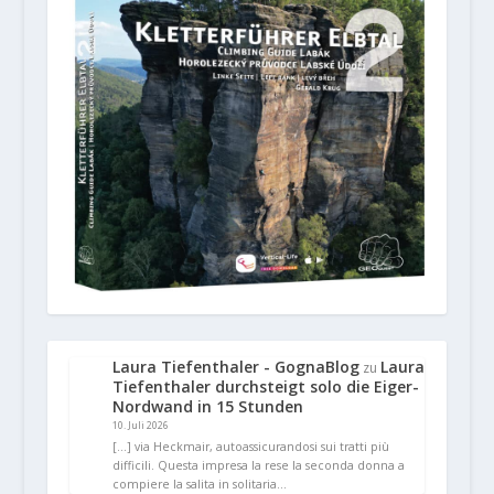
Laura Tiefenthaler - GognaBlog
Laura
zu
Tiefenthaler durchsteigt solo die Eiger-
Nordwand in 15 Stunden
10. Juli 2026
[…] via Heckmair, autoassicurandosi sui tratti più
difficili. Questa impresa la rese la seconda donna a
compiere la salita in solitaria…