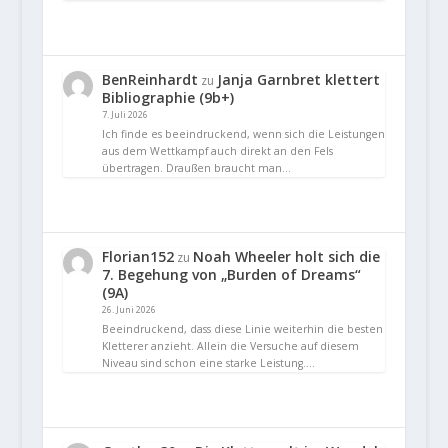
BenReinhardt
Janja Garnbret klettert
zu
Bibliographie (9b+)
7. Juli 2026
Ich finde es beeindruckend, wenn sich die Leistungen
aus dem Wettkampf auch direkt an den Fels
übertragen. Draußen braucht man…
Florian152
Noah Wheeler holt sich die
zu
7. Begehung von „Burden of Dreams“
(9A)
26. Juni 2026
Beeindruckend, dass diese Linie weiterhin die besten
Kletterer anzieht. Allein die Versuche auf diesem
Niveau sind schon eine starke Leistung.…