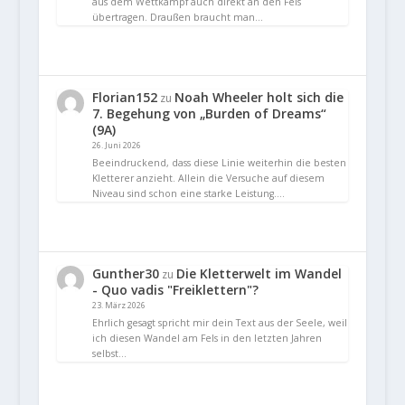
aus dem Wettkampf auch direkt an den Fels
übertragen. Draußen braucht man…
Florian152
Noah Wheeler holt sich die
zu
7. Begehung von „Burden of Dreams“
(9A)
26. Juni 2026
Beeindruckend, dass diese Linie weiterhin die besten
Kletterer anzieht. Allein die Versuche auf diesem
Niveau sind schon eine starke Leistung.…
Gunther30
Die Kletterwelt im Wandel
zu
- Quo vadis "Freiklettern"?
23. März 2026
Ehrlich gesagt spricht mir dein Text aus der Seele, weil
ich diesen Wandel am Fels in den letzten Jahren
selbst…