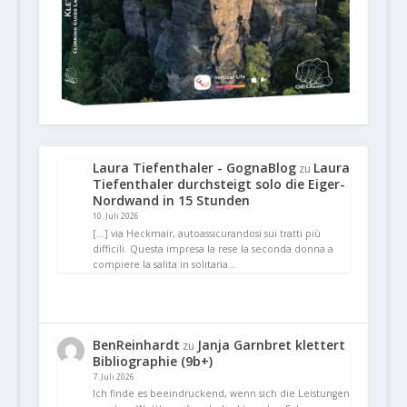
Laura Tiefenthaler - GognaBlog
Laura
zu
Tiefenthaler durchsteigt solo die Eiger-
Nordwand in 15 Stunden
10. Juli 2026
[…] via Heckmair, autoassicurandosi sui tratti più
difficili. Questa impresa la rese la seconda donna a
compiere la salita in solitaria…
BenReinhardt
Janja Garnbret klettert
zu
Bibliographie (9b+)
7. Juli 2026
Ich finde es beeindruckend, wenn sich die Leistungen