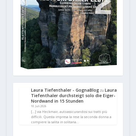
Laura Tiefenthaler - GognaBlog
Laura
zu
Tiefenthaler durchsteigt solo die Eiger-
Nordwand in 15 Stunden
10. Juli 2026
[…] via Heckmair, autoassicurandosi sui tratti più
difficili. Questa impresa la rese la seconda donna a
compiere la salita in solitaria…