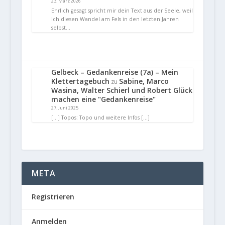
23. März 2026
Ehrlich gesagt spricht mir dein Text aus der Seele, weil
ich diesen Wandel am Fels in den letzten Jahren
selbst…
Gelbeck – Gedankenreise (7a) – Mein
Klettertagebuch
Sabine, Marco
zu
Wasina, Walter Schierl und Robert Glück
machen eine "Gedankenreise"
27. Juni 2025
[…] Topos: Topo und weitere Infos […]
META
Registrieren
Anmelden