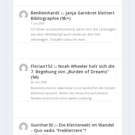
BenReinhardt
Janja Garnbret klettert
zu
Bibliographie (9b+)
7. Juli 2026
Ich finde es beeindruckend, wenn sich die Leistungen
aus dem Wettkampf auch direkt an den Fels
übertragen. Draußen braucht man…
Florian152
Noah Wheeler holt sich die
zu
7. Begehung von „Burden of Dreams“
(9A)
26. Juni 2026
Beeindruckend, dass diese Linie weiterhin die besten
Kletterer anzieht. Allein die Versuche auf diesem
Niveau sind schon eine starke Leistung.…
Gunther30
Die Kletterwelt im Wandel
zu
- Quo vadis "Freiklettern"?