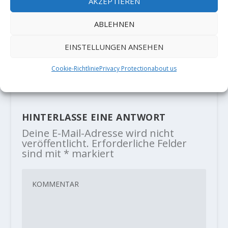
AKZEPTIEREN
ABLEHNEN
Video: Alex Megos in seiner neuer
EINSTELLUNGEN ANSEHEN
Highendroute "Bibliographie" 9c
17. November 2020
Cookie-Richtlinie
Privacy Protection
about us
HINTERLASSE EINE ANTWORT
Deine E-Mail-Adresse wird nicht
veröffentlicht.
Erforderliche Felder
sind mit
*
markiert