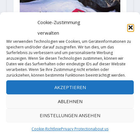
Cookie-Zustimmung
Isabelle Faus schafft mit The Cat
Ranch ihren dritten Fb 8b Boulder
verwalten
in diesem Jahr
Wir verwenden Technologien wie Cookies, um Geräteinformationen zu
17. Mai 2018
speichern und/oder darauf zuzugreifen. Wir tun dies, um das
Surferlebnis zu verbessern und um personalisierte Werbung
anzuzeigen. Wenn Sie diesen Technologien zustimmen, können wir
Daten wie das Surfverhalten oder eindeutige IDs auf dieser Website
verarbeiten. Wenn Sie Ihre Zustimmung nicht erteilen oder
zurückziehen, können bestimmte Funktionen beeinträchtigt werden.
AKZEPTIEREN
ABLEHNEN
EINSTELLUNGEN ANSEHEN
Video: Sean Bailey meldet mit
Cookie-Richtlinie
Privacy Protection
about us
"Shaolin" den siebenten 9A-
Boulder der Welt