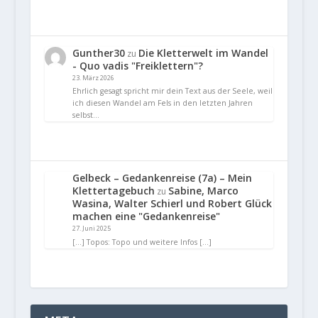
Gunther30
Die Kletterwelt im Wandel
zu
- Quo vadis "Freiklettern"?
23. März 2026
Ehrlich gesagt spricht mir dein Text aus der Seele, weil
ich diesen Wandel am Fels in den letzten Jahren
selbst…
Gelbeck – Gedankenreise (7a) – Mein
Klettertagebuch
Sabine, Marco
zu
Wasina, Walter Schierl und Robert Glück
machen eine "Gedankenreise"
27. Juni 2025
[…] Topos: Topo und weitere Infos […]