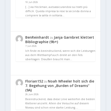
10. Juli 2026
[…] via Heckmair, autoassicurandosi sui tratti più
difficili. Questa impresa la rese la seconda donna a
compiere la salita in solitaria…
BenReinhardt
Janja Garnbret klettert
zu
Bibliographie (9b+)
7. Juli 2026
Ich finde es beeindruckend, wenn sich die Leistungen
aus dem Wettkampf auch direkt an den Fels
übertragen. Draußen braucht man…
Florian152
Noah Wheeler holt sich die
zu
7. Begehung von „Burden of Dreams“
(9A)
26. Juni 2026
Beeindruckend, dass diese Linie weiterhin die besten
Kletterer anzieht. Allein die Versuche auf diesem
Niveau sind schon eine starke Leistung.…