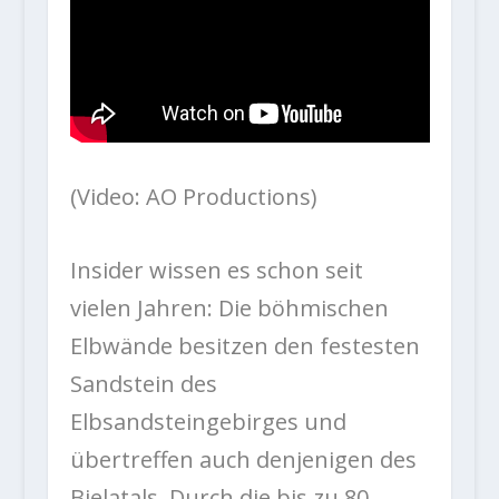
(Video: AO Productions)
Insider wissen es schon seit
vielen Jahren: Die böhmischen
Elbwände besitzen den festesten
Sandstein des
Elbsandsteingebirges und
übertreffen auch denjenigen des
Bielatals. Durch die bis zu 80