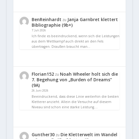
BenReinhardt
Janja Garnbret klettert
zu
Bibliographie (9b+)
7. Juli 2026
Ich finde es beeindruckend, wenn sich die Leistungen
aus dem Wettkampf auch direkt an den Fels
übertragen. Draußen braucht man…
Florian152
Noah Wheeler holt sich die
zu
7. Begehung von „Burden of Dreams“
(9A)
26. Juni 2026
Beeindruckend, dass diese Linie weiterhin die besten
Kletterer anzieht. Allein die Versuche auf diesem
Niveau sind schon eine starke Leistung.…
Gunther30
Die Kletterwelt im Wandel
zu