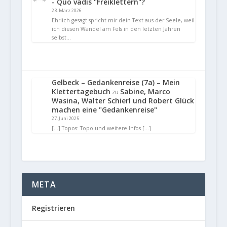
- Quo vadis "Freiklettern"?
23. März 2026
Ehrlich gesagt spricht mir dein Text aus der Seele, weil
ich diesen Wandel am Fels in den letzten Jahren
selbst…
Gelbeck – Gedankenreise (7a) – Mein
Klettertagebuch
Sabine, Marco
zu
Wasina, Walter Schierl und Robert Glück
machen eine "Gedankenreise"
27. Juni 2025
[…] Topos: Topo und weitere Infos […]
META
Registrieren