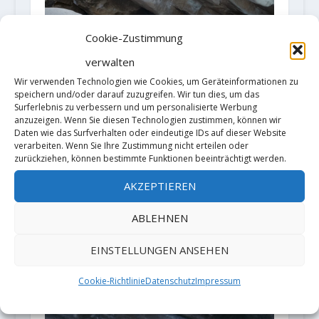
Cookie-Zustimmung
Video: Jakob Schubert flasht die
"Unendliche Geschichte" 1+2 (8B+)
verwalten
21. Juni 2020
Wir verwenden Technologien wie Cookies, um Geräteinformationen zu
speichern und/oder darauf zuzugreifen. Wir tun dies, um das
Surferlebnis zu verbessern und um personalisierte Werbung
anzuzeigen. Wenn Sie diesen Technologien zustimmen, können wir
Daten wie das Surfverhalten oder eindeutige IDs auf dieser Website
verarbeiten. Wenn Sie Ihre Zustimmung nicht erteilen oder
zurückziehen, können bestimmte Funktionen beeinträchtigt werden.
AKZEPTIEREN
ABLEHNEN
Video: Dai Koyadama mit neuem
Boulder "Amenohabakiri" (8C/V15)
EINSTELLUNGEN ANSEHEN
6. November 2020
Cookie-Richtlinie
Datenschutz
Impressum