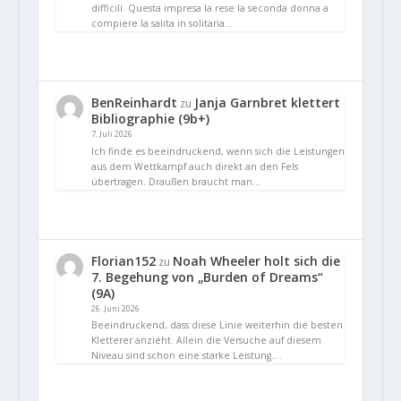
difficili. Questa impresa la rese la seconda donna a
compiere la salita in solitaria…
BenReinhardt
Janja Garnbret klettert
zu
Bibliographie (9b+)
7. Juli 2026
Ich finde es beeindruckend, wenn sich die Leistungen
aus dem Wettkampf auch direkt an den Fels
übertragen. Draußen braucht man…
Florian152
Noah Wheeler holt sich die
zu
7. Begehung von „Burden of Dreams“
(9A)
26. Juni 2026
Beeindruckend, dass diese Linie weiterhin die besten
Kletterer anzieht. Allein die Versuche auf diesem
Niveau sind schon eine starke Leistung.…