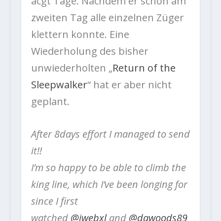
acgt Tage. Nachdem er schon am
zweiten Tag alle einzelnen Züger
klettern konnte. Eine
Wiederholung des bisher
unwiederholten „
Return of the
Sleepwalker
“ hat er aber nicht
geplant.
After 8days effort I managed to send
it!!
I’m so happy to be able to climb the
king line, which I’ve been longing for
since I first
watched
@jwebxl
and
@dawoods89