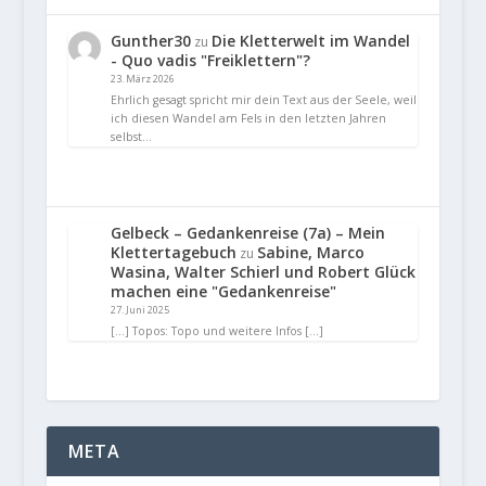
Gunther30
Die Kletterwelt im Wandel
zu
- Quo vadis "Freiklettern"?
23. März 2026
Ehrlich gesagt spricht mir dein Text aus der Seele, weil
ich diesen Wandel am Fels in den letzten Jahren
selbst…
Gelbeck – Gedankenreise (7a) – Mein
Klettertagebuch
Sabine, Marco
zu
Wasina, Walter Schierl und Robert Glück
machen eine "Gedankenreise"
27. Juni 2025
[…] Topos: Topo und weitere Infos […]
META