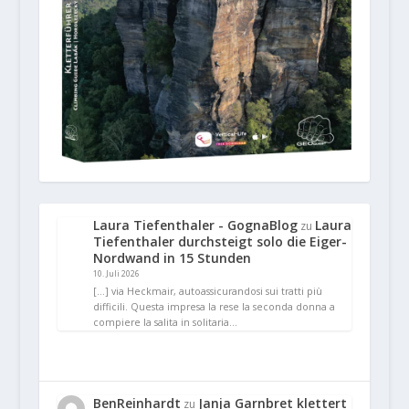
Laura Tiefenthaler - GognaBlog
Laura
zu
Tiefenthaler durchsteigt solo die Eiger-
Nordwand in 15 Stunden
10. Juli 2026
[…] via Heckmair, autoassicurandosi sui tratti più
difficili. Questa impresa la rese la seconda donna a
compiere la salita in solitaria…
BenReinhardt
Janja Garnbret klettert
zu