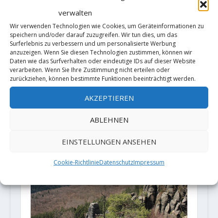
verwalten
Wir verwenden Technologien wie Cookies, um Geräteinformationen zu
speichern und/oder darauf zuzugreifen. Wir tun dies, um das
Surferlebnis zu verbessern und um personalisierte Werbung
anzuzeigen. Wenn Sie diesen Technologien zustimmen, können wir
Daten wie das Surfverhalten oder eindeutige IDs auf dieser Website
Carlo Traversi holt sich die erste
verarbeiten. Wenn Sie Ihre Zustimmung nicht erteilen oder
zurückziehen, können bestimmte Funktionen beeinträchtigt werden.
Wiederholung von "Outer Limits"
8C
AKZEPTIEREN
14. Mai 2019
ABLEHNEN
EINSTELLUNGEN ANSEHEN
Cookie-Richtlinie
Datenschutz
Impressum