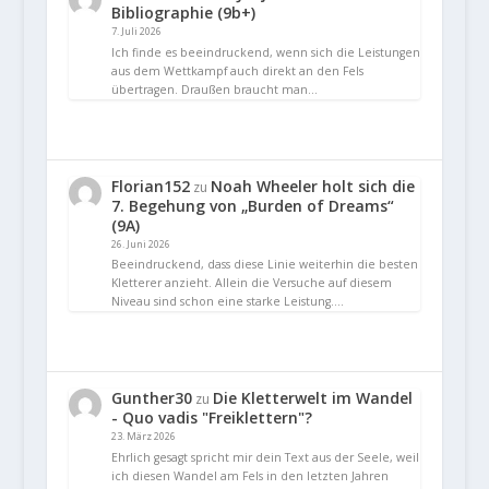
Bibliographie (9b+)
7. Juli 2026
Ich finde es beeindruckend, wenn sich die Leistungen
aus dem Wettkampf auch direkt an den Fels
übertragen. Draußen braucht man…
Florian152
Noah Wheeler holt sich die
zu
7. Begehung von „Burden of Dreams“
(9A)
26. Juni 2026
Beeindruckend, dass diese Linie weiterhin die besten
Kletterer anzieht. Allein die Versuche auf diesem
Niveau sind schon eine starke Leistung.…
Gunther30
Die Kletterwelt im Wandel
zu
- Quo vadis "Freiklettern"?
23. März 2026
Ehrlich gesagt spricht mir dein Text aus der Seele, weil
ich diesen Wandel am Fels in den letzten Jahren