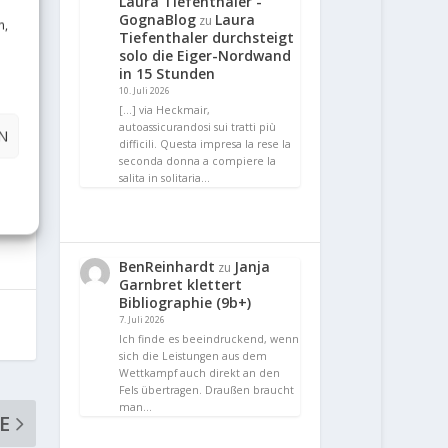
Laura Tiefenthaler -
GognaBlog
Laura
zu
n,
Tiefenthaler durchsteigt
solo die Eiger-Nordwand
in 15 Stunden
10. Juli 2026
[…] via Heckmair,
autoassicurandosi sui tratti più
N
difficili. Questa impresa la rese la
seconda donna a compiere la
salita in solitaria…
BenReinhardt
Janja
zu
Garnbret klettert
Bibliographie (9b+)
7. Juli 2026
Ich finde es beeindruckend, wenn
sich die Leistungen aus dem
Wettkampf auch direkt an den
Fels übertragen. Draußen braucht
man…
E