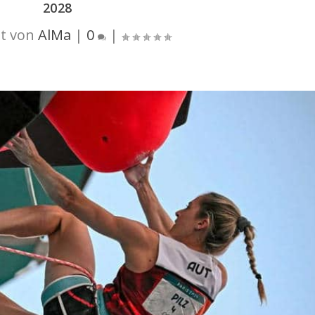
2028
t von
AlMa
|
0
|