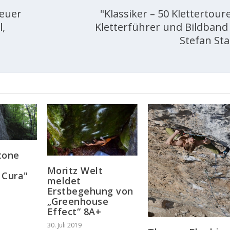
Neuer
"Klassiker – 50 Klettertour
l,
Kletterführer und Bildband
Stefan Sta
tone
Moritz Welt
 Cura"
meldet
Erstbegehung von
„Greenhouse
Effect“ 8A+
30. Juli 2019