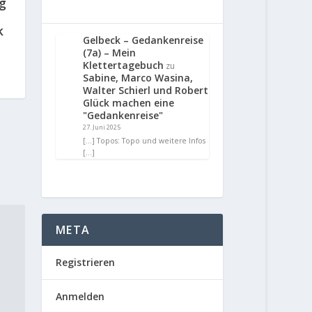
g
k
Gelbeck – Gedankenreise
(7a) – Mein
Klettertagebuch
zu
Sabine, Marco Wasina,
Walter Schierl und Robert
Glück machen eine
"Gedankenreise"
27. Juni 2025
[…] Topos: Topo und weitere Infos
[…]
META
Registrieren
Anmelden