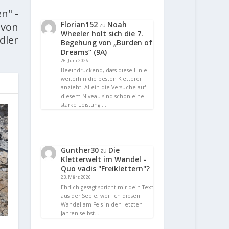
en" -
Florian152
Noah
 von
zu
Wheeler holt sich die 7.
dler
Begehung von „Burden of
Dreams“ (9A)
26. Juni 2026
Beeindruckend, dass diese Linie
weiterhin die besten Kletterer
anzieht. Allein die Versuche auf
diesem Niveau sind schon eine
starke Leistung.…
Gunther30
Die
zu
Kletterwelt im Wandel -
Quo vadis "Freiklettern"?
23. März 2026
Ehrlich gesagt spricht mir dein Text
aus der Seele, weil ich diesen
Wandel am Fels in den letzten
Jahren selbst…