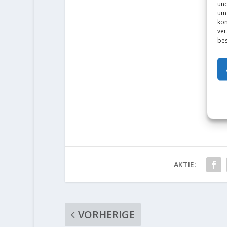
und
um 
kön
ver
bes
AKTIE:
VORHERIGE