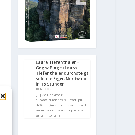
Laura Tiefenthaler -
GognaBlog
Laura
zu
Tiefenthaler durchsteigt
solo die Eiger-Nordwand
in 15 Stunden
10. Juli 2026
[…] via Heckmair,
autoassicurandosi sui tratti più
difficili. Questa impresa la rese la
seconda donna a compiere la
salita in solitaria…
n,