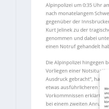
Alpinpolizei um 0:35 Uhr am
nach monatelangem Schwei
gegenüber der Innsbrucker
Kurt Jelinek zu der tragis
genommen und dabei unter 
einen Notruf gehandelt ha
Die Alpinpolizei hingegen 
Vorliegen einer Notsituati
Ausdruck gebracht”, hatte 
etwas ausführlicheren Ste
Wir
und
Vorkommnissen erklärt. Die
um 
kön
bei einem zweiten Anruf erf
ver