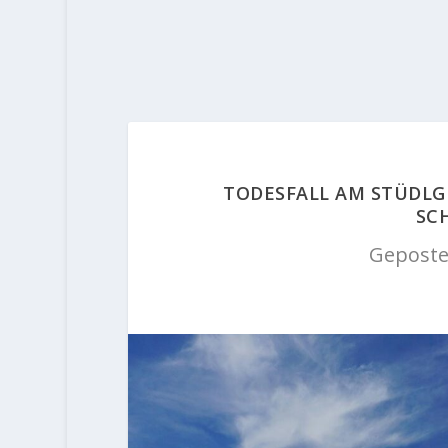
TODESFALL AM STÜDLGR
CH
Geposte