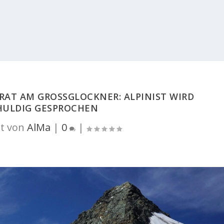
AT AM GROSSGLOCKNER: ALPINIST WIRD S
ULDIG GESPROCHEN
t von
AlMa
|
0
|