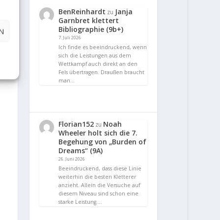
BenReinhardt
Janja
zu
Garnbret klettert
Bibliographie (9b+)
N
7. Juli 2026
Ich finde es beeindruckend, wenn
sich die Leistungen aus dem
Wettkampf auch direkt an den
Fels übertragen. Draußen braucht
man…
Florian152
Noah
zu
Wheeler holt sich die 7.
Begehung von „Burden of
Dreams“ (9A)
26. Juni 2026
Beeindruckend, dass diese Linie
weiterhin die besten Kletterer
anzieht. Allein die Versuche auf
diesem Niveau sind schon eine
starke Leistung.…