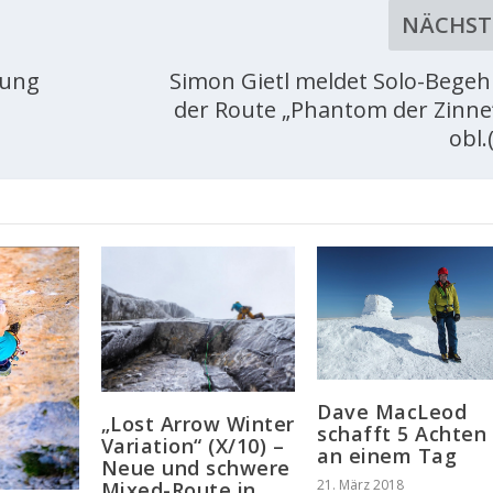
NÄCHST
hung
Simon Gietl meldet Solo-Bege
der Route „Phantom der Zinne“
obl.
Dave MacLeod
„Lost Arrow Winter
schafft 5 Achten
Variation“ (X/10) –
an einem Tag
Neue und schwere
21. März 2018
Mixed-Route in