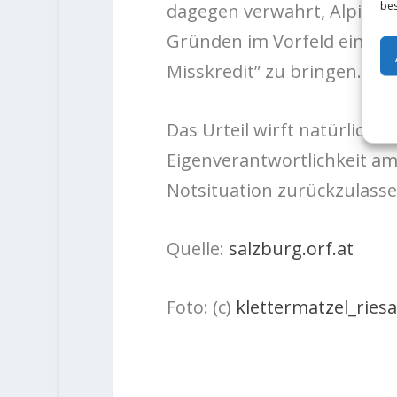
bes
dagegen verwahrt, Alpinpol
Gründen im Vorfeld eines k
Misskredit” zu bringen.
Das Urteil wirft natürlich F
Eigenverantwortlichkeit am 
Notsituation zurückzulasse
Quelle:
salzburg.orf.at
Foto: (c)
klettermatzel_riesa