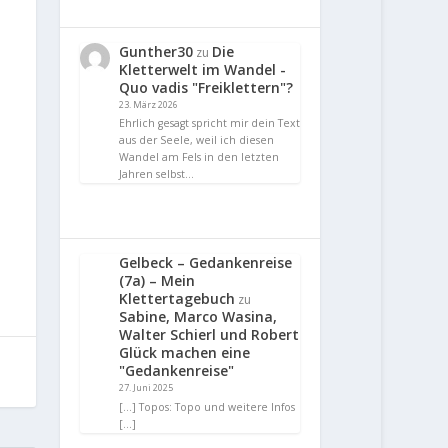
Gunther30
Die
zu
Kletterwelt im Wandel -
Quo vadis "Freiklettern"?
23. März 2026
Ehrlich gesagt spricht mir dein Text
aus der Seele, weil ich diesen
Wandel am Fels in den letzten
Jahren selbst…
Gelbeck – Gedankenreise
(7a) – Mein
Klettertagebuch
zu
Sabine, Marco Wasina,
Walter Schierl und Robert
Glück machen eine
"Gedankenreise"
27. Juni 2025
[…] Topos: Topo und weitere Infos
[…]