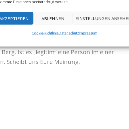
timmte Funktionen beeinträchtigt werden.
izisten „aus verfahrenstechnischen
lärenden Verfahrens öffentlich in
AKZEPTIEREN
ABLEHNEN
EINSTELLUNGEN ANSEHE
Cookie-Richtlinie
Datenschutz
Impressum
ragen auf. Wann greift die
Berg. Ist es „legitim“ eine Person im einer
n. Scheibt uns Eure Meinung.