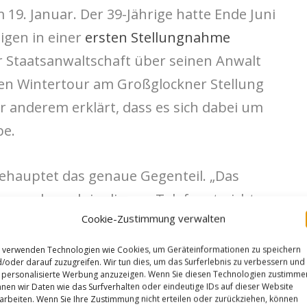
 19. Januar. Der 39-Jährige hatte Ende Juni
gen in einer
ersten Stellungnahme
 Staatsanwaltschaft über seinen Anwalt
chen Wintertour am Großglockner Stellung
anderem erklärt, dass es sich dabei um
be.
behauptet das genaue Gegenteil. „Das
on wurde auch in diesem Telefonat nicht zum
Cookie-Zustimmung verwalten
die Behörde dazu kurz nach der ersten,
llungnahme des Beschuldigten zu den
 verwenden Technologien wie Cookies, um Geräteinformationen zu speichern
/oder darauf zuzugreifen. Wir tun dies, um das Surferlebnis zu verbessern und
s sei erst „mehr als zwei Stunden später”
personalisierte Werbung anzuzeigen. Wenn Sie diesen Technologien zustimme
nen wir Daten wie das Surfverhalten oder eindeutige IDs auf dieser Website
olgt. Die Sicherheitsbehörde hatte sich
arbeiten. Wenn Sie Ihre Zustimmung nicht erteilen oder zurückziehen, können