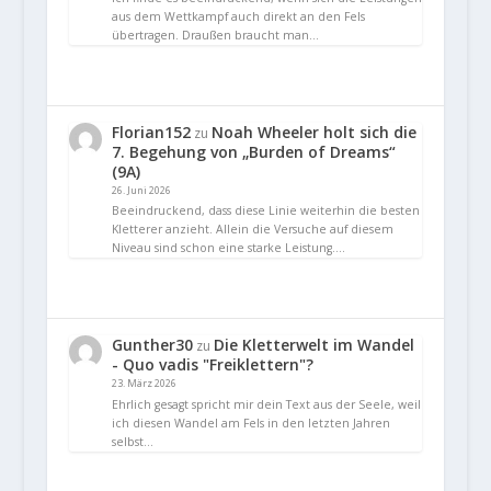
aus dem Wettkampf auch direkt an den Fels
übertragen. Draußen braucht man…
Florian152
Noah Wheeler holt sich die
zu
7. Begehung von „Burden of Dreams“
(9A)
26. Juni 2026
Beeindruckend, dass diese Linie weiterhin die besten
Kletterer anzieht. Allein die Versuche auf diesem
Niveau sind schon eine starke Leistung.…
Gunther30
Die Kletterwelt im Wandel
zu
- Quo vadis "Freiklettern"?
23. März 2026
Ehrlich gesagt spricht mir dein Text aus der Seele, weil
ich diesen Wandel am Fels in den letzten Jahren
selbst…