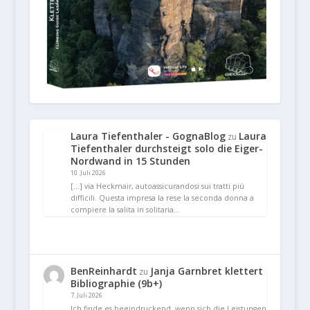
Laura Tiefenthaler - GognaBlog
Laura
zu
Tiefenthaler durchsteigt solo die Eiger-
Nordwand in 15 Stunden
10. Juli 2026
[…] via Heckmair, autoassicurandosi sui tratti più
difficili. Questa impresa la rese la seconda donna a
compiere la salita in solitaria…
BenReinhardt
Janja Garnbret klettert
zu
Bibliographie (9b+)
7. Juli 2026
Ich finde es beeindruckend, wenn sich die Leistungen