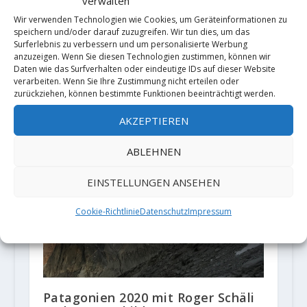
verwalten
Wir verwenden Technologien wie Cookies, um Geräteinformationen zu
speichern und/oder darauf zuzugreifen. Wir tun dies, um das
Surferlebnis zu verbessern und um personalisierte Werbung
Hansjörg Auer gelingt
anzuzeigen. Wenn Sie diesen Technologien zustimmen, können wir
Soloerstbegehung am Lupghar Sar
Daten wie das Surfverhalten oder eindeutige IDs auf dieser Website
(7.181m) im Karakorum
verarbeiten. Wenn Sie Ihre Zustimmung nicht erteilen oder
2. August 2018
zurückziehen, können bestimmte Funktionen beeinträchtigt werden.
AKZEPTIEREN
ABLEHNEN
EINSTELLUNGEN ANSEHEN
Cookie-Richtlinie
Datenschutz
Impressum
Patagonien 2020 mit Roger Schäli