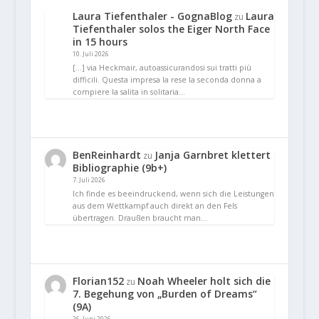
Laura Tiefenthaler - GognaBlog
Laura
zu
Tiefenthaler solos the Eiger North Face
in 15 hours
10. Juli 2026
[…] via Heckmair, autoassicurandosi sui tratti più
difficili. Questa impresa la rese la seconda donna a
compiere la salita in solitaria…
BenReinhardt
Janja Garnbret klettert
zu
Bibliographie (9b+)
7. Juli 2026
Ich finde es beeindruckend, wenn sich die Leistungen
aus dem Wettkampf auch direkt an den Fels
übertragen. Draußen braucht man…
Florian152
Noah Wheeler holt sich die
zu
7. Begehung von „Burden of Dreams“
(9A)
26. Juni 2026