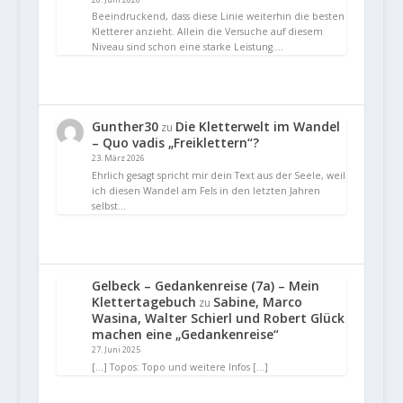
Beeindruckend, dass diese Linie weiterhin die besten
Kletterer anzieht. Allein die Versuche auf diesem
Niveau sind schon eine starke Leistung.…
Gunther30
Die Kletterwelt im Wandel
zu
– Quo vadis „Freiklettern“?
23. März 2026
Ehrlich gesagt spricht mir dein Text aus der Seele, weil
ich diesen Wandel am Fels in den letzten Jahren
selbst…
Gelbeck – Gedankenreise (7a) – Mein
Klettertagebuch
Sabine, Marco
zu
Wasina, Walter Schierl und Robert Glück
machen eine „Gedankenreise“
27. Juni 2025
[…] Topos: Topo und weitere Infos […]