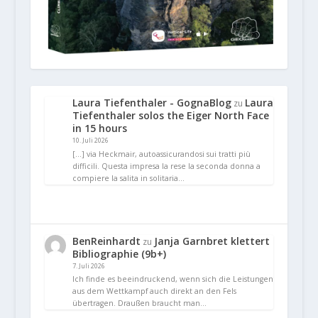
Laura Tiefenthaler - GognaBlog
Laura
zu
Tiefenthaler solos the Eiger North Face
in 15 hours
10. Juli 2026
[…] via Heckmair, autoassicurandosi sui tratti più
difficili. Questa impresa la rese la seconda donna a
compiere la salita in solitaria…
BenReinhardt
Janja Garnbret klettert
zu
Bibliographie (9b+)
7. Juli 2026
Ich finde es beeindruckend, wenn sich die Leistungen
aus dem Wettkampf auch direkt an den Fels
übertragen. Draußen braucht man…