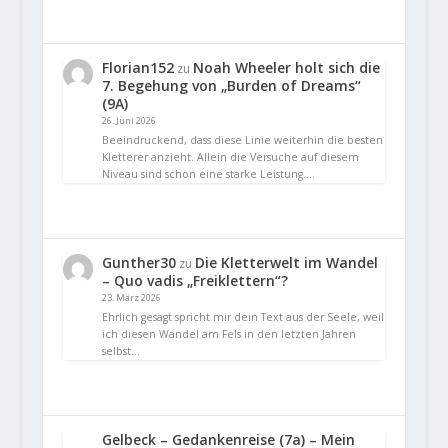
Florian152
Noah Wheeler holt sich die
zu
7. Begehung von „Burden of Dreams“
(9A)
26. Juni 2026
Beeindruckend, dass diese Linie weiterhin die besten
Kletterer anzieht. Allein die Versuche auf diesem
Niveau sind schon eine starke Leistung.…
Gunther30
Die Kletterwelt im Wandel
zu
– Quo vadis „Freiklettern“?
23. März 2026
Ehrlich gesagt spricht mir dein Text aus der Seele, weil
ich diesen Wandel am Fels in den letzten Jahren
selbst…
Gelbeck – Gedankenreise (7a) – Mein