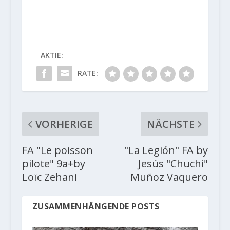
AKTIE:
RATE:
VORHERIGE
NÄCHSTE
FA "Le poisson
"La Legión" FA by
pilote" 9a+by
Jesús "Chuchi"
Loïc Zehani
Muñoz Vaquero
ZUSAMMENHÄNGENDE POSTS