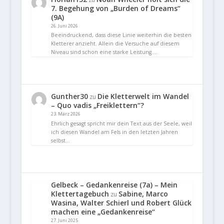
7. Begehung von „Burden of Dreams“
(9A)
26. Juni 2026
Beeindruckend, dass diese Linie weiterhin die besten
Kletterer anzieht. Allein die Versuche auf diesem
Niveau sind schon eine starke Leistung.…
Gunther30
Die Kletterwelt im Wandel
zu
– Quo vadis „Freiklettern“?
23. März 2026
Ehrlich gesagt spricht mir dein Text aus der Seele, weil
ich diesen Wandel am Fels in den letzten Jahren
selbst…
Gelbeck – Gedankenreise (7a) – Mein
Klettertagebuch
Sabine, Marco
zu
Wasina, Walter Schierl und Robert Glück
machen eine „Gedankenreise“
27. Juni 2025