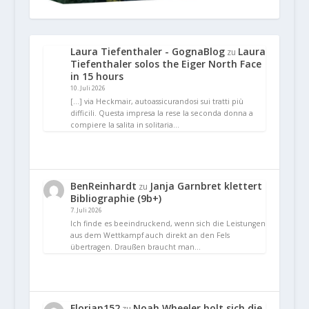
Laura Tiefenthaler - GognaBlog
Laura
zu
Tiefenthaler solos the Eiger North Face
in 15 hours
10. Juli 2026
[…] via Heckmair, autoassicurandosi sui tratti più
difficili. Questa impresa la rese la seconda donna a
compiere la salita in solitaria…
BenReinhardt
Janja Garnbret klettert
zu
Bibliographie (9b+)
7. Juli 2026
Ich finde es beeindruckend, wenn sich die Leistungen
aus dem Wettkampf auch direkt an den Fels
übertragen. Draußen braucht man…
Florian152
Noah Wheeler holt sich die
zu