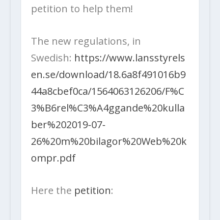
petition to help them!
The new regulations, in
Swedish:
https://www.lansstyrels
en.se/download/18.6a8f491016b9
44a8cbef0ca/1564063126206/F%C
3%B6rel%C3%A4ggande%20kulla
ber%202019-07-
26%20m%20bilagor%20Web%20k
ompr.pdf
Here the
petition
: