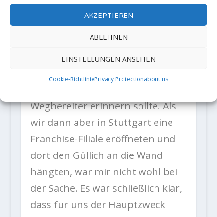
Güllich als Werbe-Maskottchen
AKZEPTIEREN
verhökert. Als
ABLEHNEN
Kletterhallenbetreiber sah ich das
anders, denn ich fand, dass man
EINSTELLUNGEN ANSEHEN
gerade hier in der Fränkischen die
Cookie-Richtlinie
Privacy Protection
about us
„New Generation“ an die
Wegbereiter erinnern sollte. Als
wir dann aber in Stuttgart eine
Franchise-Filiale eröffneten und
dort den Güllich an die Wand
hängten, war mir nicht wohl bei
der Sache. Es war schließlich klar,
dass für uns der Hauptzweck