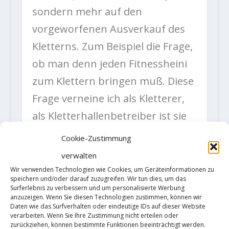
sondern mehr auf den
vorgeworfenen Ausverkauf des
Kletterns. Zum Beispiel die Frage,
ob man denn jeden Fitnessheini
zum Klettern bringen muß. Diese
Frage verneine ich als Kletterer,
als Kletterhallenbetreiber ist sie
natürlich unternehmerischer
Cookie-Zustimmung
Selbstmord.
verwalten
Wir verwenden Technologien wie Cookies, um Geräteinformationen zu
speichern und/oder darauf zuzugreifen. Wir tun dies, um das
Oder die immer wieder
Surferlebnis zu verbessern und um personalisierte Werbung
anzuzeigen. Wenn Sie diesen Technologien zustimmen, können wir
vorgebrachte Kritik, ich hätte die
Daten wie das Surfverhalten oder eindeutige IDs auf dieser Website
verarbeiten. Wenn Sie Ihre Zustimmung nicht erteilen oder
Rotpunkt-Helden Albert und
zurückziehen, können bestimmte Funktionen beeinträchtigt werden.