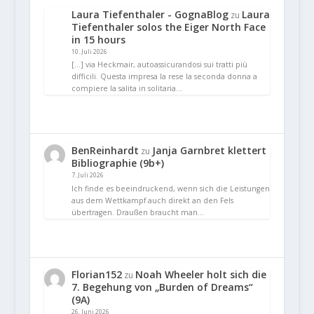
Laura Tiefenthaler - GognaBlog
Laura
zu
Tiefenthaler solos the Eiger North Face
in 15 hours
10. Juli 2026
[…] via Heckmair, autoassicurandosi sui tratti più
difficili. Questa impresa la rese la seconda donna a
compiere la salita in solitaria…
BenReinhardt
Janja Garnbret klettert
zu
Bibliographie (9b+)
7. Juli 2026
Ich finde es beeindruckend, wenn sich die Leistungen
aus dem Wettkampf auch direkt an den Fels
übertragen. Draußen braucht man…
Florian152
Noah Wheeler holt sich die
zu
7. Begehung von „Burden of Dreams“
(9A)
26. Juni 2026