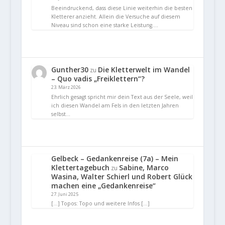
Beeindruckend, dass diese Linie weiterhin die besten
Kletterer anzieht. Allein die Versuche auf diesem
Niveau sind schon eine starke Leistung.…
Gunther30
Die Kletterwelt im Wandel
zu
– Quo vadis „Freiklettern“?
23. März 2026
Ehrlich gesagt spricht mir dein Text aus der Seele, weil
ich diesen Wandel am Fels in den letzten Jahren
selbst…
Gelbeck – Gedankenreise (7a) – Mein
Klettertagebuch
Sabine, Marco
zu
Wasina, Walter Schierl und Robert Glück
machen eine „Gedankenreise“
27. Juni 2025
[…] Topos: Topo und weitere Infos […]