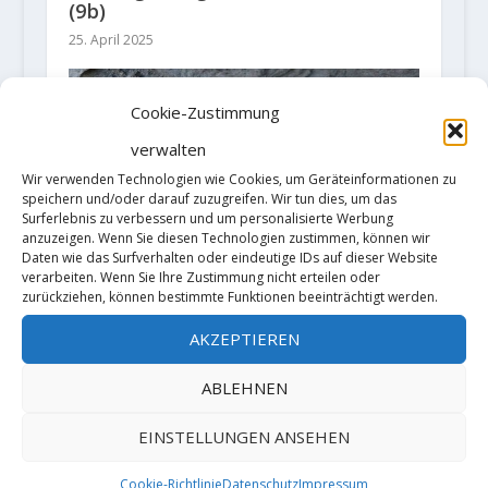
(9b)
25. April 2025
Cookie-Zustimmung
verwalten
Wir verwenden Technologien wie Cookies, um Geräteinformationen zu
speichern und/oder darauf zuzugreifen. Wir tun dies, um das
Surferlebnis zu verbessern und um personalisierte Werbung
anzuzeigen. Wenn Sie diesen Technologien zustimmen, können wir
Daten wie das Surfverhalten oder eindeutige IDs auf dieser Website
verarbeiten. Wenn Sie Ihre Zustimmung nicht erteilen oder
zurückziehen, können bestimmte Funktionen beeinträchtigt werden.
AKZEPTIEREN
ABLEHNEN
The 13-year-old Alex Totkova
EINSTELLUNGEN ANSEHEN
sends with 'Goofy' his first 8c
8. Januar 2019
Cookie-Richtlinie
Datenschutz
Impressum