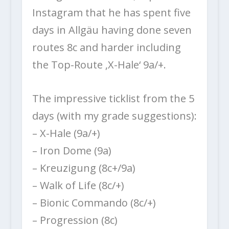
Instagram that he has spent five
days in Allgäu having done seven
routes 8c and harder including
the Top-Route ‚X-Hale‘ 9a/+.
The impressive ticklist from the 5
days (with my grade suggestions):
– X-Hale (9a/+)
– Iron Dome (9a)
– Kreuzigung (8c+/9a)
– Walk of Life (8c/+)
– Bionic Commando (8c/+)
– Progression (8c)