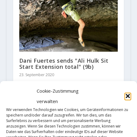
Dani Fuertes sends "Ali Hulk Sit
Start Extension total" (9b)
23. September 2020
Cookie-Zustimmung
verwalten
HINTERLASSE EINE ANTWORT
Wir verwenden Technologien wie Cookies, um Geräteinformationen zu
Deine E-Mail-Adresse wird nicht
speichern und/oder darauf zuzugreifen. Wir tun dies, um das
veröffentlicht.
Erforderliche Felder
Surferlebnis zu verbessern und um personalisierte Werbung
sind mit
*
markiert
anzuzeigen. Wenn Sie diesen Technologien zustimmen, können wir
Daten wie das Surfverhalten oder eindeutige IDs auf dieser Website