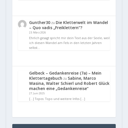
Gunther30
Die Kletterwelt im Wandel
zu
– Quo vadis „Freiklettern“?
23. März 2026
Ehrlich gesagt spricht mir dein Text aus der Seele, weil
ich diesen Wandel am Fels in den letzten Jahren
selbst…
Gelbeck – Gedankenreise (7a) – Mein
Klettertagebuch
Sabine, Marco
zu
Wasina, Walter Schierl und Robert Glück
machen eine „Gedankenreise“
27. Juni 2025
[…] Topos: Topo und weitere Infos […]