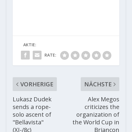
AKTIE:
RATE:
VORHERIGE
NÄCHSTE
Lukasz Dudek
Alex Megos
sends a rope-
criticizes the
solo ascent of
organization of
"Bellavista"
the World Cup in
(XI-/8c)
Briançon