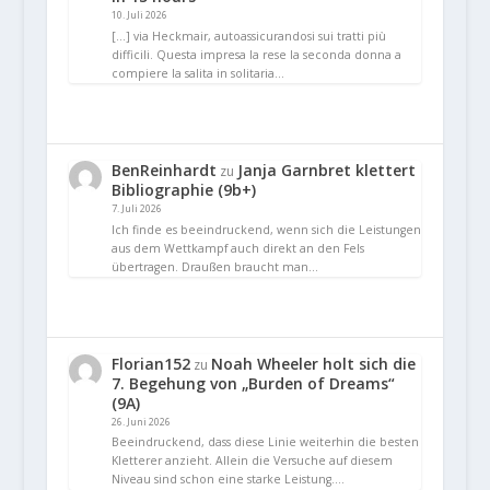
10. Juli 2026
[…] via Heckmair, autoassicurandosi sui tratti più
difficili. Questa impresa la rese la seconda donna a
compiere la salita in solitaria…
BenReinhardt
Janja Garnbret klettert
zu
Bibliographie (9b+)
7. Juli 2026
Ich finde es beeindruckend, wenn sich die Leistungen
aus dem Wettkampf auch direkt an den Fels
übertragen. Draußen braucht man…
Florian152
Noah Wheeler holt sich die
zu
7. Begehung von „Burden of Dreams“
(9A)
26. Juni 2026
Beeindruckend, dass diese Linie weiterhin die besten
Kletterer anzieht. Allein die Versuche auf diesem
Niveau sind schon eine starke Leistung.…