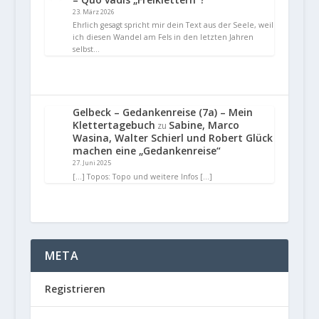
23. März 2026
Ehrlich gesagt spricht mir dein Text aus der Seele, weil
ich diesen Wandel am Fels in den letzten Jahren
selbst…
Gelbeck – Gedankenreise (7a) – Mein
Klettertagebuch
Sabine, Marco
zu
Wasina, Walter Schierl und Robert Glück
machen eine „Gedankenreise“
27. Juni 2025
[…] Topos: Topo und weitere Infos […]
META
Registrieren