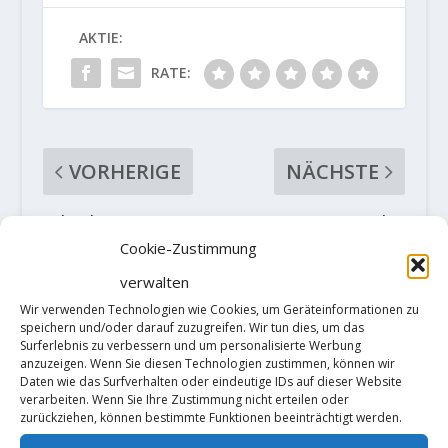
AKTIE:
RATE:
VORHERIGE
NÄCHSTE
iClimb – Das
'Greenspit' 8b+
legendäre
trad by Barbara
Cookie-Zustimmung
Frankenjuravide
Zangerl
verwalten
o ist online
Wir verwenden Technologien wie Cookies, um Geräteinformationen zu
speichern und/oder darauf zuzugreifen. Wir tun dies, um das
Surferlebnis zu verbessern und um personalisierte Werbung
ZUSAMMENHÄNGENDE POSTS
anzuzeigen. Wenn Sie diesen Technologien zustimmen, können wir
Daten wie das Surfverhalten oder eindeutige IDs auf dieser Website
verarbeiten. Wenn Sie Ihre Zustimmung nicht erteilen oder
zurückziehen, können bestimmte Funktionen beeinträchtigt werden.