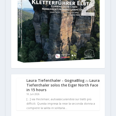
Laura Tiefenthaler - GognaBlog
Laura
zu
Tiefenthaler solos the Eiger North Face
in 15 hours
10. Juli 2026
[…] via Heckmair, autoassicurandosi sui tratti più
difficili. Questa impresa la rese la seconda donna a
compiere la salita in solitaria…