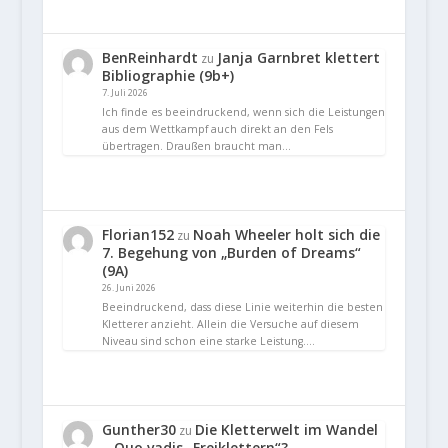
BenReinhardt
Janja Garnbret klettert
zu
Bibliographie (9b+)
7. Juli 2026
Ich finde es beeindruckend, wenn sich die Leistungen
aus dem Wettkampf auch direkt an den Fels
übertragen. Draußen braucht man…
Florian152
Noah Wheeler holt sich die
zu
7. Begehung von „Burden of Dreams“
(9A)
26. Juni 2026
Beeindruckend, dass diese Linie weiterhin die besten
Kletterer anzieht. Allein die Versuche auf diesem
Niveau sind schon eine starke Leistung.…
Gunther30
Die Kletterwelt im Wandel
zu
– Quo vadis „Freiklettern“?