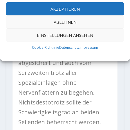
schliesslich um eine Ecke
AKZEPTIEREN
verschwindet. Hier führt die
ABLEHNEN
Route aufs Band hinunter –
Abklettern im Grad 7a, sowas
EINSTELLUNGEN ANSEHEN
kriegt man nur selten geboten,
Cookie-Richtlinie
Datenschutz
Impressum
echt cool! Diese Seillänge ist gut
abgesichert und auch vom
Seilzweiten trotz aller
Spezialeinlagen ohne
Nervenflattern zu begehen.
Nichtsdestotrotz sollte der
Schwierigkeitsgrad an beiden
Seilenden beherrscht werden.