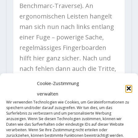
Benchmarc-Traverse). An
ergonomischen Leisten hangelt
man sich nun nach links entlang
einer Fuge – powerige Sache,
regelmässiges Fingerboarden
hilft hier ganz sicher. Nach und
nach fehlen dann auch die Tritte,
so dass man beinahe in Campus-
Cookie-Zustimmung
Manier zu moven hat. Ein
verwalten
weiterer kniffliger Abschnitt folgt
Wir verwenden Technologien wie Cookies, um Geräteinformationen zu
speichern und/oder darauf zuzugreifen. Wir tun dies, um das
nach dem Abzweig der
Surferlebnis zu verbessern und um personalisierte Werbung
anzuzeigen. Wenn Sie diesen Technologien zustimmen, können wir
Benchmarc, wo man einige kleine
Daten wie das Surfverhalten oder eindeutige IDs auf dieser Website
Griffe zu bedienen hat und
verarbeiten. Wenn Sie Ihre Zustimmung nicht erteilen oder
zurückziehen, können bestimmte Funktionen beeinträchtigt werden.