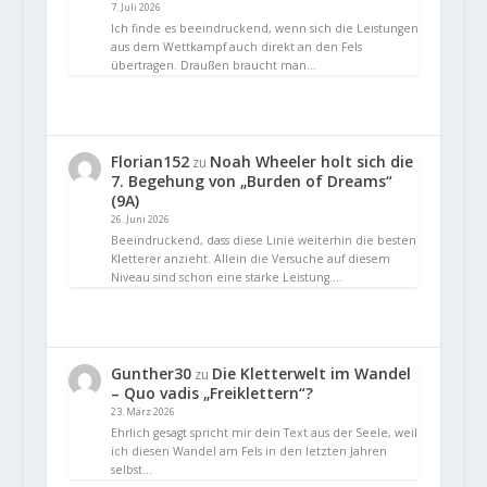
7. Juli 2026
Ich finde es beeindruckend, wenn sich die Leistungen
aus dem Wettkampf auch direkt an den Fels
übertragen. Draußen braucht man…
Florian152
Noah Wheeler holt sich die
zu
7. Begehung von „Burden of Dreams“
(9A)
26. Juni 2026
Beeindruckend, dass diese Linie weiterhin die besten
Kletterer anzieht. Allein die Versuche auf diesem
Niveau sind schon eine starke Leistung.…
Gunther30
Die Kletterwelt im Wandel
zu
– Quo vadis „Freiklettern“?
23. März 2026
Ehrlich gesagt spricht mir dein Text aus der Seele, weil
ich diesen Wandel am Fels in den letzten Jahren
selbst…