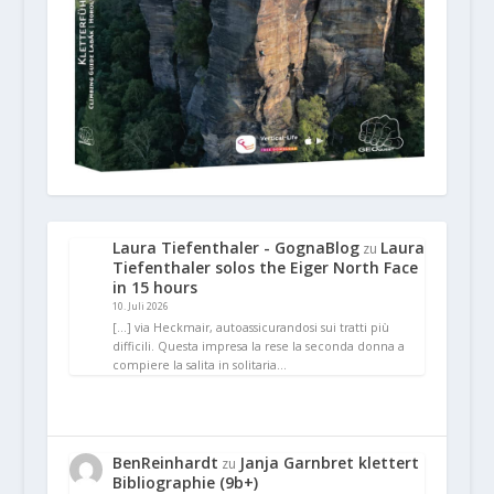
Laura Tiefenthaler - GognaBlog
Laura
zu
Tiefenthaler solos the Eiger North Face
in 15 hours
10. Juli 2026
[…] via Heckmair, autoassicurandosi sui tratti più
difficili. Questa impresa la rese la seconda donna a
compiere la salita in solitaria…
BenReinhardt
Janja Garnbret klettert
zu
Bibliographie (9b+)