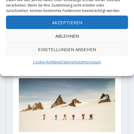
verarbeiten. Wenn Sie Ihre Zustimmung nicht erteilen oder
Peter Brunnert -
Kazuma Ise
zurückziehen, können bestimmte Funktionen beeinträchtigt werden.
Ein Kletterautor
meldet
AKZEPTIEREN
der ernsteren
"Hallucination"
Sorte
(8C/V15 oder
ABLEHNEN
8C+/V16 nach
Griffausbruch)
EINSTELLUNGEN ANSEHEN
Cookie-Richtlinie
Datenschutz
Impressum
ZUSAMMENHÄNGENDE POSTS