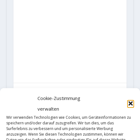
AKTIE:
Cookie-Zustimmung
RATE:
verwalten
Wir verwenden Technologien wie Cookies, um Geräteinformationen zu
speichern und/oder darauf zuzugreifen. Wir tun dies, um das
Surferlebnis zu verbessern und um personalisierte Werbung
VORHERIGE
NÄCHSTE
anzuzeigen. Wenn Sie diesen Technologien zustimmen, können wir
Daten wie das Surfverhalten oder eindeutige IDs auf dieser Website