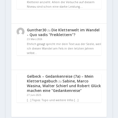
Kletterer anzieht. Allein die Versuche auf diesem
Niveau sind schon eine starke Leistung.…
Gunther30
Die Kletterwelt im Wandel
zu
- Quo vadis "Freiklettern"?
23. März 2026
Ehrlich gesagt spricht mir dein Text aus der Seele, weil
ich diesen Wandel am Fels in den letzten Jahren
selbst…
Gelbeck – Gedankenreise (7a) – Mein
Klettertagebuch
Sabine, Marco
zu
Wasina, Walter Schierl und Robert Glück
machen eine "Gedankenreise"
27. Juni 2025
[…] Topos: Topo und weitere Infos […]