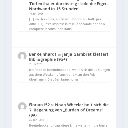
Tiefenthaler durchsteigt solo die Eiger-
Nordwand in 15 Stunden
10. Juli 2026
[…] via Heckmair, autoassicurandosi sui tratti più
difficili. Questa impresa la rese la seconda donna a
compiere la salita in solitaria…
BenReinhardt
Janja Garnbret klettert
zu
Bibliographie (9b+)
7. Juli 2026
Ich finde es beeindruckend, wenn sich die Leistungen
aus dem Wettkampf auch direkt an den Fels
übertragen. Draußen braucht man…
Florian152
Noah Wheeler holt sich die
zu
7. Begehung von „Burden of Dreams“
(9A)
26. Juni 2026
Beeindruckend, dass diese Linie weiterhin die besten