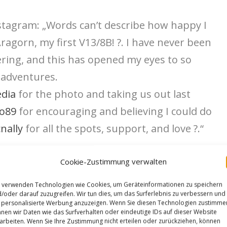
nstagram:
„Words can’t describe how happy I
agorn, my first V13/8B! ?. I have never been
ering, and this has opened my eyes to so
 adventures.
dia
for the photo and taking us out last
io89
for encouraging and believing I could do
nally
for all the spots, support, and love ?.“
@adidasterrex
#terrex
@fiveten_official
#fivet
Cookie-Zustimmung verwalten
hesummit
 verwenden Technologien wie Cookies, um Geräteinformationen zu speichern
/oder darauf zuzugreifen. Wir tun dies, um das Surferlebnis zu verbessern und
personalisierte Werbung anzuzeigen. Wenn Sie diesen Technologien zustimme
nen wir Daten wie das Surfverhalten oder eindeutige IDs auf dieser Website
arbeiten. Wenn Sie Ihre Zustimmung nicht erteilen oder zurückziehen, können