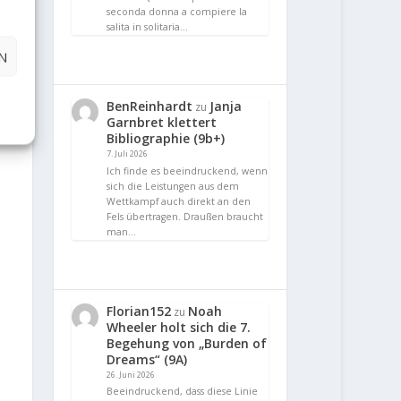
seconda donna a compiere la
salita in solitaria…
N
BenReinhardt
Janja
zu
Garnbret klettert
Bibliographie (9b+)
7. Juli 2026
Ich finde es beeindruckend, wenn
sich die Leistungen aus dem
Wettkampf auch direkt an den
Fels übertragen. Draußen braucht
man…
Florian152
Noah
zu
Wheeler holt sich die 7.
Begehung von „Burden of
Dreams“ (9A)
26. Juni 2026
Beeindruckend, dass diese Linie