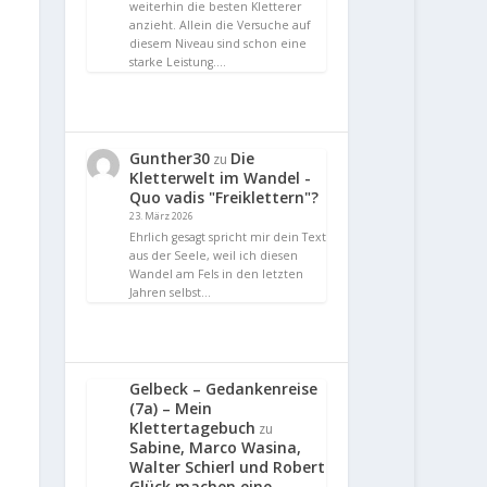
weiterhin die besten Kletterer
anzieht. Allein die Versuche auf
diesem Niveau sind schon eine
starke Leistung.…
Gunther30
Die
zu
Kletterwelt im Wandel -
Quo vadis "Freiklettern"?
23. März 2026
Ehrlich gesagt spricht mir dein Text
aus der Seele, weil ich diesen
Wandel am Fels in den letzten
Jahren selbst…
Gelbeck – Gedankenreise
(7a) – Mein
Klettertagebuch
zu
Sabine, Marco Wasina,
Walter Schierl und Robert
Glück machen eine