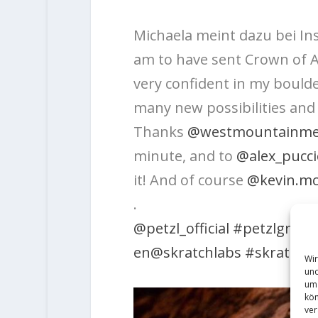
Michaela meint dazu bei I
am to have sent Crown of Ar
very confident in my bould
many new possibilities and
Thanks
@westmountainme
minute, and to
@alex_pucc
it! And of course
@kevin.mc
.
@petzl_official
#petzlgram
en
@skratchlabs
#skratcht
Wir
und
um 
kön
ver