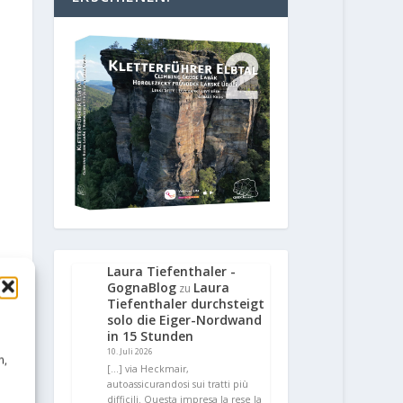
Laura Tiefenthaler -
GognaBlog
Laura
zu
Tiefenthaler durchsteigt
solo die Eiger-Nordwand
in 15 Stunden
10. Juli 2026
n,
[…] via Heckmair,
autoassicurandosi sui tratti più
difficili. Questa impresa la rese la