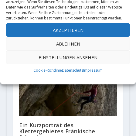
anzuzeigen. Wenn Sie diesen Technologien zustimmen, können wir
Daten wie das Surfverhalten oder eindeutige IDs auf dieser Website
verarbeiten. Wenn Sie Ihre Zustimmung nicht erteilen oder
zurückziehen, können bestimmte Funktionen beeinträchtigt werden.
AKZEPTIEREN
Schuhtest: Saltic
Barfußkletterschuh "Eliot" und
ABLEHNEN
Boulderschuh "Toxic"
11. Juli 2023
EINSTELLUNGEN ANSEHEN
Cookie-Richtlinie
Datenschutz
Impressum
Ein Kurzporträt des
Klettergebietes Fränkische