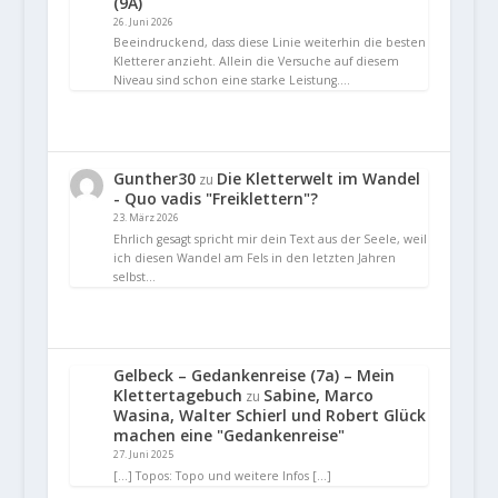
(9A)
26. Juni 2026
Beeindruckend, dass diese Linie weiterhin die besten
Kletterer anzieht. Allein die Versuche auf diesem
Niveau sind schon eine starke Leistung.…
Gunther30
Die Kletterwelt im Wandel
zu
- Quo vadis "Freiklettern"?
23. März 2026
Ehrlich gesagt spricht mir dein Text aus der Seele, weil
ich diesen Wandel am Fels in den letzten Jahren
selbst…
Gelbeck – Gedankenreise (7a) – Mein
Klettertagebuch
Sabine, Marco
zu
Wasina, Walter Schierl und Robert Glück
machen eine "Gedankenreise"
27. Juni 2025
[…] Topos: Topo und weitere Infos […]