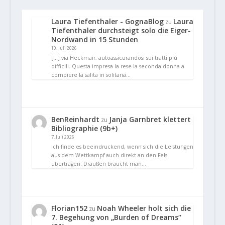
Laura Tiefenthaler - GognaBlog
Laura
zu
Tiefenthaler durchsteigt solo die Eiger-
Nordwand in 15 Stunden
10. Juli 2026
[…] via Heckmair, autoassicurandosi sui tratti più
difficili. Questa impresa la rese la seconda donna a
compiere la salita in solitaria…
BenReinhardt
Janja Garnbret klettert
zu
Bibliographie (9b+)
7. Juli 2026
Ich finde es beeindruckend, wenn sich die Leistungen
aus dem Wettkampf auch direkt an den Fels
übertragen. Draußen braucht man…
Florian152
Noah Wheeler holt sich die
zu
7. Begehung von „Burden of Dreams“