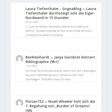
Laura Tiefenthaler - GognaBlog
Laura
zu
Tiefenthaler durchsteigt solo die Eiger-
Nordwand in 15 Stunden
10. Juli 2026
[…] via Heckmair, autoassicurandosi sui tratti più
difficili. Questa impresa la rese la seconda donna a
compiere la salita in solitaria…
BenReinhardt
Janja Garnbret klettert
zu
Bibliographie (9b+)
7. Juli 2026
Ich finde es beeindruckend, wenn sich die Leistungen
aus dem Wettkampf auch direkt an den Fels
übertragen. Draußen braucht man…
Florian152
Noah Wheeler holt sich die
zu
7. Begehung von „Burden of Dreams“
(9A)