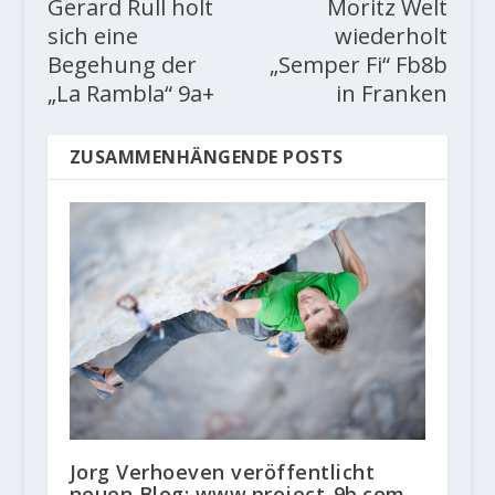
Gerard Rull holt
Moritz Welt
sich eine
wiederholt
Begehung der
„Semper Fi“ Fb8b
„La Rambla“ 9a+
in Franken
ZUSAMMENHÄNGENDE POSTS
Jorg Verhoeven veröffentlicht
neuen Blog: www.project-9b.com