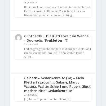
26. Juni 2026
Beeindruckend, dass diese Linie weiterhin die besten
Kletterer anzieht. Allein die Versuche auf diesem
Niveau sind schon eine starke Leistung.…
Gunther30
Die Kletterwelt im Wandel
zu
- Quo vadis "Freiklettern"?
23. März 2026
Ehrlich gesagt spricht mir dein Text aus der Seele, weil
ich diesen Wandel am Fels in den letzten Jahren
selbst…
Gelbeck – Gedankenreise (7a) – Mein
Klettertagebuch
Sabine, Marco
zu
Wasina, Walter Schierl und Robert Glück
machen eine "Gedankenreise"
27. Juni 2025
[…] Topos: Topo und weitere Infos […]