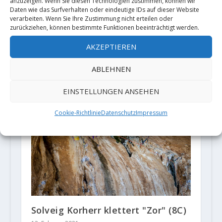
anzuzeigen. Wenn Sie diesen Technologien zustimmen, können wir
Daten wie das Surfverhalten oder eindeutige IDs auf dieser Website
verarbeiten. Wenn Sie Ihre Zustimmung nicht erteilen oder
zurückziehen, können bestimmte Funktionen beeinträchtigt werden.
Corona-Pandemie - Lockerungen
zu Pfingsten in Bayern?
AKZEPTIEREN
7. Mai 2021
ABLEHNEN
EINSTELLUNGEN ANSEHEN
Cookie-Richtlinie
Datenschutz
Impressum
Solveig Korherr klettert "Zor" (8C)