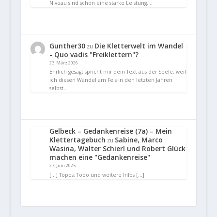
Niveau sind schon eine starke Leistung.…
Gunther30
Die Kletterwelt im Wandel
zu
- Quo vadis "Freiklettern"?
23. März 2026
Ehrlich gesagt spricht mir dein Text aus der Seele, weil
ich diesen Wandel am Fels in den letzten Jahren
selbst…
Gelbeck – Gedankenreise (7a) – Mein
Klettertagebuch
Sabine, Marco
zu
Wasina, Walter Schierl und Robert Glück
machen eine "Gedankenreise"
27. Juni 2025
[…] Topos: Topo und weitere Infos […]