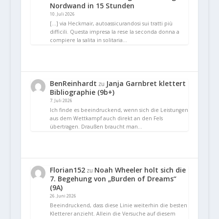
Nordwand in 15 Stunden
10. Juli 2026
[…] via Heckmair, autoassicurandosi sui tratti più
difficili. Questa impresa la rese la seconda donna a
compiere la salita in solitaria…
BenReinhardt
Janja Garnbret klettert
zu
Bibliographie (9b+)
7. Juli 2026
Ich finde es beeindruckend, wenn sich die Leistungen
aus dem Wettkampf auch direkt an den Fels
übertragen. Draußen braucht man…
Florian152
Noah Wheeler holt sich die
zu
7. Begehung von „Burden of Dreams“
(9A)
26. Juni 2026
Beeindruckend, dass diese Linie weiterhin die besten
Kletterer anzieht. Allein die Versuche auf diesem