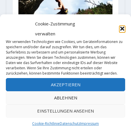
Cookie-Zustimmung
verwalten
Wir verwenden Technologien wie Cookies, um Geräteinformationen zu
speichern und/oder darauf zuzugreifen. Wir tun dies, um das
Surferlebnis zu verbessern und um personalisierte Werbung
Moritz Welt holt sich eine
anzuzeigen. Wenn Sie diesen Technologien zustimmen, können wir
Begehung vom "Raubritter"
Daten wie das Surfverhalten oder eindeutige IDs auf dieser Website
(XI-/8c)
verarbeiten. Wenn Sie Ihre Zustimmung nicht erteilen oder
zurückziehen, können bestimmte Funktionen beeinträchtigt werden.
16. April 2018
AKZEPTIEREN
ABLEHNEN
HINTERLASSE EINE ANTWORT
EINSTELLUNGEN ANSEHEN
Deine E-Mail-Adresse wird nicht
veröffentlicht.
Erforderliche Felder
Cookie-Richtlinie
Datenschutz
Impressum
sind mit
*
markiert