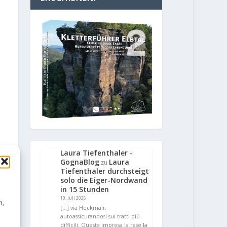
Laura Tiefenthaler -
GognaBlog
Laura
zu
Tiefenthaler durchsteigt
solo die Eiger-Nordwand
in 15 Stunden
10. Juli 2026
n,
[…] via Heckmair,
autoassicurandosi sui tratti più
difficili. Questa impresa la rese la