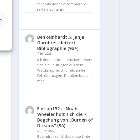
seconda donna a compiere la
salita in solitaria…
N
BenReinhardt
Janja
zu
Garnbret klettert
Bibliographie (9b+)
7. Juli 2026
Ich finde es beeindruckend, wenn
sich die Leistungen aus dem
Wettkampf auch direkt an den
Fels übertragen. Draußen braucht
man…
Florian152
Noah
zu
Wheeler holt sich die 7.
Begehung von „Burden of
Dreams“ (9A)
26. Juni 2026
Beeindruckend, dass diese Linie