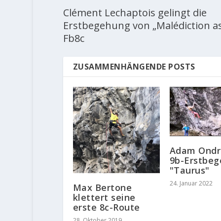
Clément Lechaptois gelingt die
Erstbegehung von „Malédiction as
Fb8c
ZUSAMMENHÄNGENDE POSTS
Adam Ondr
9b-Erstbe
"Taurus"
24. Januar 2022
Max Bertone
klettert seine
erste 8c-Route
28. Oktober 2019