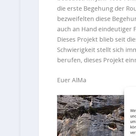
die erste Begehung der Ro
bezweifelten diese Begehun
auch an Hand eindeutiger Fo
Dieses Projekt blieb seit di
Schwierigkeit stellt sich im
berufen, dieses Projekt ein
Euer AlMa
Wir
und
um 
kön
ver