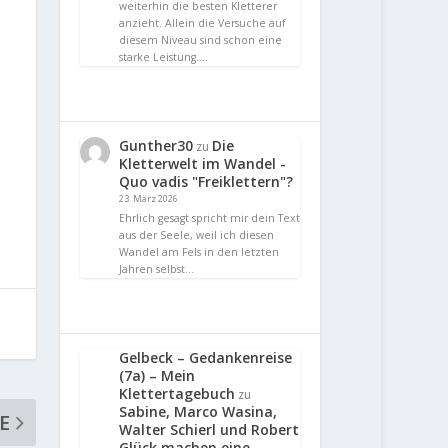
weiterhin die besten Kletterer
anzieht. Allein die Versuche auf
diesem Niveau sind schon eine
starke Leistung.…
Gunther30
Die
zu
Kletterwelt im Wandel -
Quo vadis "Freiklettern"?
23. März 2026
Ehrlich gesagt spricht mir dein Text
aus der Seele, weil ich diesen
Wandel am Fels in den letzten
Jahren selbst…
Gelbeck – Gedankenreise
(7a) – Mein
Klettertagebuch
zu
Sabine, Marco Wasina,
E
Walter Schierl und Robert
Glück machen eine