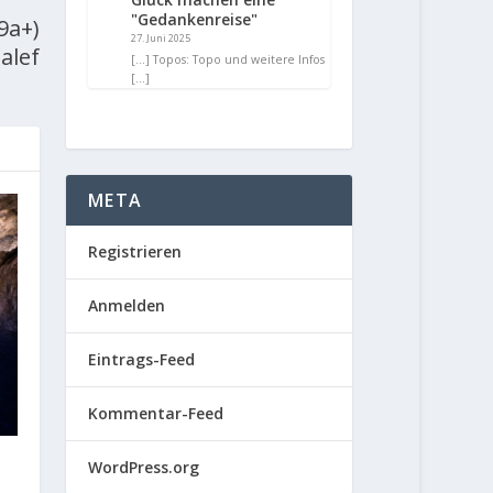
"Gedankenreise"
9a+)
27. Juni 2025
alef
[…] Topos: Topo und weitere Infos
[…]
META
Registrieren
Anmelden
Eintrags-Feed
Kommentar-Feed
WordPress.org