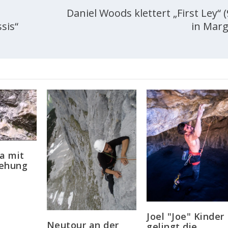
Daniel Woods klettert „First Ley“ (
sis“
in Marg
a mit
gehung
Joel "Joe" Kinder
Neutour an der
gelingt die