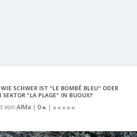
 WIE SCHWER IST "LE BOMBÉ BLEU" ODER
M SEKTOR "LA PLAGE" IN BUOUX?
t von
AlMa
|
0
|