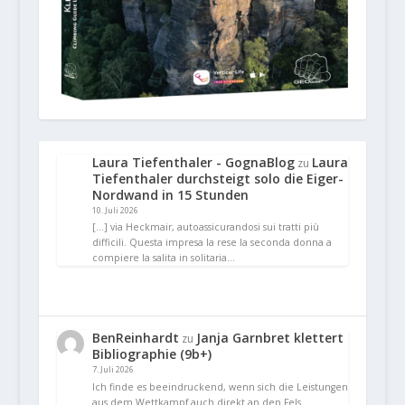
Laura Tiefenthaler - GognaBlog
Laura
zu
Tiefenthaler durchsteigt solo die Eiger-
Nordwand in 15 Stunden
10. Juli 2026
[…] via Heckmair, autoassicurandosi sui tratti più
difficili. Questa impresa la rese la seconda donna a
compiere la salita in solitaria…
BenReinhardt
Janja Garnbret klettert
zu
Bibliographie (9b+)
7. Juli 2026
Ich finde es beeindruckend, wenn sich die Leistungen
aus dem Wettkampf auch direkt an den Fels