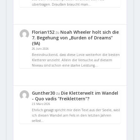
übertragen. Draußen braucht man…
Florian152
Noah Wheeler holt sich die
zu
7. Begehung von „Burden of Dreams“
(9A)
26. Juni 2026
Beeindruckend, dass diese Linie weiterhin die besten
Kletterer anzieht. Allein die Versuche auf diesem
Niveau sind schon eine starke Leistung.…
Gunther30
Die Kletterwelt im Wandel
zu
- Quo vadis "Freiklettern"?
23. März 2026
Ehrlich gesagt spricht mir dein Text aus der Seele, weil
ich diesen Wandel am Fels in den letzten Jahren
selbst…