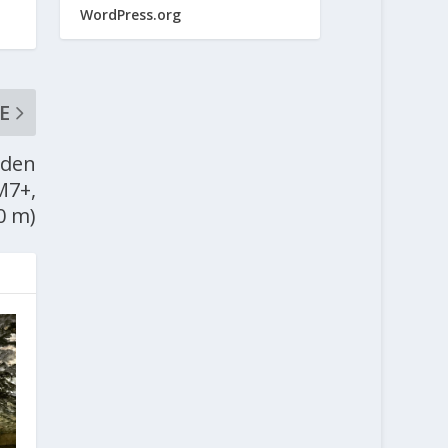
WordPress.org
E
lden
M7+,
0 m)