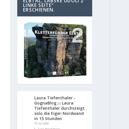
ELBTAL, LABSKE UDOLI 2
LINKE SEITE“
ERSCHIENEN.
Laura Tiefenthaler -
GognaBlog
Laura
zu
Tiefenthaler durchsteigt
solo die Eiger-Nordwand
in 15 Stunden
10. Juli 2026