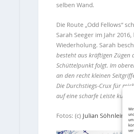
selben Wand.
Die Route „Odd Fellows“ sch
Sarah Seeger im Jahr 2016, 
Wiederholung. Sarah beschr
besteht aus kräftigen Zügen 
Schüttelpunkt folgt. Im obere
an den recht kleinen Seitgrif
Die Durchstiegs-Crux für mich
auf eine scharfe Leiste kurz
Wir
Fotos: (c)
Julian Söhnlein
und
um 
kön
ver