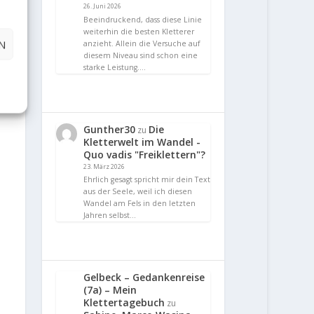
26. Juni 2026
Beeindruckend, dass diese Linie
weiterhin die besten Kletterer
N
anzieht. Allein die Versuche auf
diesem Niveau sind schon eine
starke Leistung.…
Gunther30
Die
zu
Kletterwelt im Wandel -
Quo vadis "Freiklettern"?
23. März 2026
Ehrlich gesagt spricht mir dein Text
aus der Seele, weil ich diesen
Wandel am Fels in den letzten
Jahren selbst…
Gelbeck – Gedankenreise
(7a) – Mein
Klettertagebuch
zu