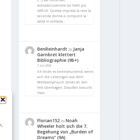
[…] via Heckmair,
autoassicurandosi sui tratti più
difficili. Questa impresa la rese la
seconda donna a compiere la
salita in solitaria…
BenReinhardt
Janja
zu
Garnbret klettert
Bibliographie (9b+)
7. Juli 2026
Ich finde es beeindruckend, wenn
sich die Leistungen aus dem
Wettkampf auch direkt an den
Fels übertragen. Draußen braucht
man…
Florian152
Noah
zu
n,
Wheeler holt sich die 7.
Begehung von „Burden of
Dreams“ (9A)