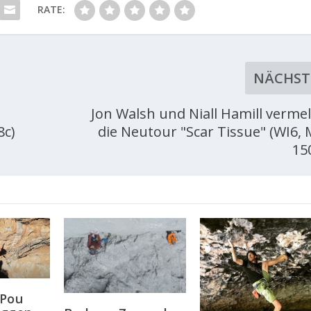
RATE:
NÄCHST
Jon Walsh und Niall Hamill verme
8c)
die Neutour "Scar Tissue" (WI6, 
15
 Pou