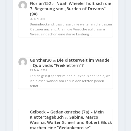
Florian152
Noah Wheeler holt sich die
zu
7. Begehung von „Burden of Dreams“
(9A)
26. Juni 2026
Beeindruckend, dass diese Linie weiterhin die besten
Kletterer anzieht. Allein die Versuche auf diesem
Niveau sind schon eine starke Leistung.…
Gunther30
Die Kletterwelt im Wandel
zu
- Quo vadis "Freiklettern"?
23. März 2026
Ehrlich gesagt spricht mir dein Text aus der Seele, weil
ich diesen Wandel am Fels in den letzten Jahren
selbst…
Gelbeck – Gedankenreise (7a) – Mein
Klettertagebuch
Sabine, Marco
zu
Wasina, Walter Schierl und Robert Glück
machen eine "Gedankenreise"