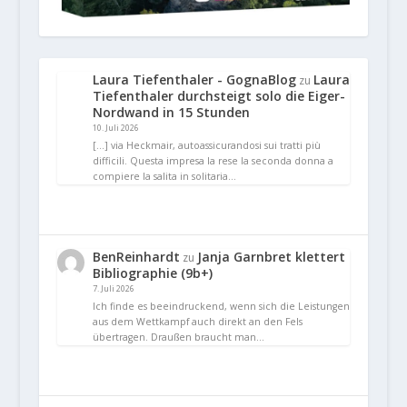
Laura Tiefenthaler - GognaBlog
Laura
zu
Tiefenthaler durchsteigt solo die Eiger-
Nordwand in 15 Stunden
10. Juli 2026
[…] via Heckmair, autoassicurandosi sui tratti più
difficili. Questa impresa la rese la seconda donna a
compiere la salita in solitaria…
BenReinhardt
Janja Garnbret klettert
zu
Bibliographie (9b+)
7. Juli 2026
Ich finde es beeindruckend, wenn sich die Leistungen
aus dem Wettkampf auch direkt an den Fels
übertragen. Draußen braucht man…