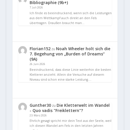
Bibliographie (9b+)
7. Juli 2026
Ich finde es beeindruckend, wenn sich die Leistungen
aus dem Wettkampf auch direkt an den Fels
übertragen. Draußen braucht man…
Florian152
Noah Wheeler holt sich die
zu
7. Begehung von „Burden of Dreams“
(9A)
26. Juni 2026
Beeindruckend, dass diese Linie weiterhin die besten
Kletterer anzieht. Allein die Versuche auf diesem
Niveau sind schon eine starke Leistung.…
Gunther30
Die Kletterwelt im Wandel
zu
- Quo vadis "Freiklettern"?
23. März 2026
Ehrlich gesagt spricht mir dein Text aus der Seele, weil
ich diesen Wandel am Fels in den letzten Jahren