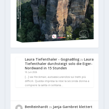
Laura Tiefenthaler - GognaBlog
Laura
zu
Tiefenthaler durchsteigt solo die Eiger-
Nordwand in 15 Stunden
10. Juli 2026
[…] via Heckmair, autoassicurandosi sui tratti più
difficili. Questa impresa la rese la seconda donna a
compiere la salita in solitaria…
BenReinhardt
Janja Garnbret klettert
zu