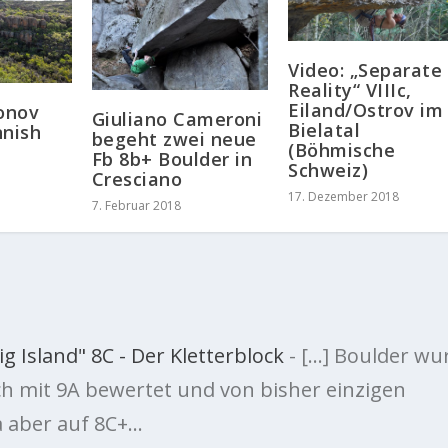
Video: „Separate
Reality“ VIIIc,
Eiland/Ostrov im
onov
Giuliano Cameroni
Bielatal
nnish
begeht zwei neue
(Böhmische
Fb 8b+ Boulder in
Schweiz)
Cresciano
17. Dezember 2018
7. Februar 2018
g Island" 8C - Der Kletterblock
- […] Boulder wu
ch mit 9A bewertet und von bisher einzigen
 aber auf 8C+…