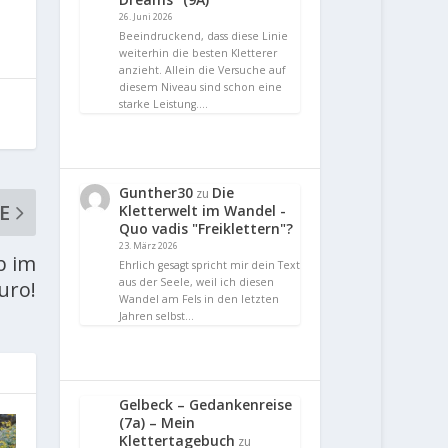
26. Juni 2026
Beeindruckend, dass diese Linie
weiterhin die besten Kletterer
anzieht. Allein die Versuche auf
diesem Niveau sind schon eine
starke Leistung.…
Gunther30
Die
zu
E
Kletterwelt im Wandel -
Quo vadis "Freiklettern"?
23. März 2026
b im
Ehrlich gesagt spricht mir dein Text
aus der Seele, weil ich diesen
uro!
Wandel am Fels in den letzten
Jahren selbst…
Gelbeck – Gedankenreise
(7a) – Mein
Klettertagebuch
zu