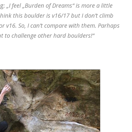
g:
„I feel „Burden of Dreams“ is more a little
think this boulder is v16/17 but I don’t climb
or v16. So, I can’t compare with them. Parhaps
nt to challenge other hard boulders!“