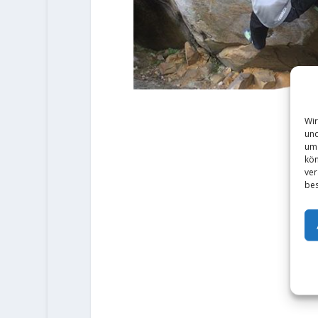
Wir
und
um 
kön
ver
bes