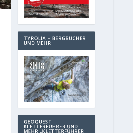
TYROLIA – BERGBÜCHER
UND MEHR
GEOQUEST –
KLETTERFÜHRER UND
MEHR „KLETTERFÜHRER