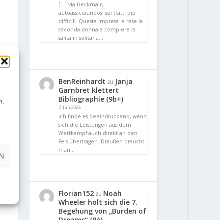
[…] via Heckmair,
autoassicurandosi sui tratti più
difficili. Questa impresa la rese la
seconda donna a compiere la
salita in solitaria…
BenReinhardt
Janja
zu
Garnbret klettert
Bibliographie (9b+)
n,
7. Juli 2026
Ich finde es beeindruckend, wenn
sich die Leistungen aus dem
Wettkampf auch direkt an den
Fels übertragen. Draußen braucht
man…
N
Florian152
Noah
zu
Wheeler holt sich die 7.
Begehung von „Burden of
Dreams“ (9A)