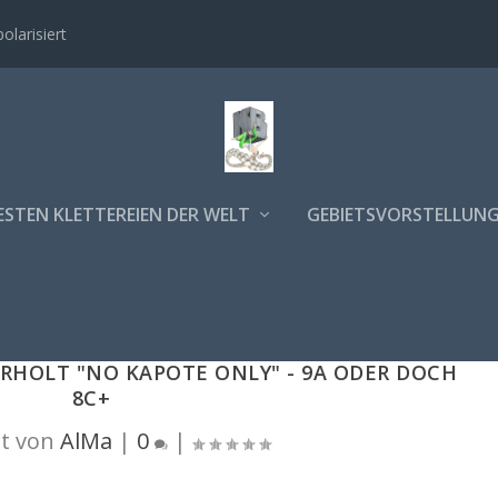
polarisiert
ESTEN KLETTEREIEN DER WELT
GEBIETSVORSTELLUN
RHOLT "NO KAPOTE ONLY" - 9A ODER DOCH
8C+
t von
AlMa
|
0
|