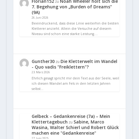
Florian152
Noah Wheeler holt sich die
zu
7. Begehung von „Burden of Dreams“
(9A)
26. Juni 2026
Beeindruckend, dass diese Linie weiterhin die besten
Kletterer anzieht. Allein die Versuche auf diesem
Niveau sind schon eine starke Leistung.…
Gunther30
Die Kletterwelt im Wandel
zu
- Quo vadis "Freiklettern"?
23. März 2026
Ehrlich gesagt spricht mir dein Text aus der Seele, weil
ich diesen Wandel am Fels in den letzten Jahren
selbst…
Gelbeck – Gedankenreise (7a) – Mein
Klettertagebuch
Sabine, Marco
zu
Wasina, Walter Schierl und Robert Glück
machen eine "Gedankenreise"
27. Juni 2025