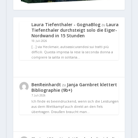
Laura Tiefenthaler - GognaBlog
Laura
zu
Tiefenthaler durchsteigt solo die Eiger-
Nordwand in 15 Stunden
10. Juli 2026
[…] via Heckmair, autoassicurandosi sui tratti più
difficili. Questa impresa la rese la seconda donna a
compiere la salita in solitaria…
BenReinhardt
Janja Garnbret klettert
zu
Bibliographie (9b+)
7. Juli 2026
Ich finde es beeindruckend, wenn sich die Leistungen
aus dem Wettkampf auch direkt an den Fels
übertragen. Draußen braucht man…