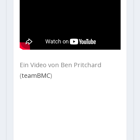
Ein Video von Ben Pritchard
(
teamBMC
)