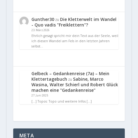
Gunther30
Die Kletterwelt im Wandel
zu
- Quo vadis "Freiklettern"?
23. März 2026
Ehrlich gesagt spricht mir dein Text aus der Seele, weil
ich diesen Wandel am Fels in den letzten Jahren
selbst…
Gelbeck – Gedankenreise (7a) – Mein
Klettertagebuch
Sabine, Marco
zu
Wasina, Walter Schierl und Robert Glück
machen eine "Gedankenreise"
27. Juni 2025
[…] Topos: Topo und weitere Infos […]
META