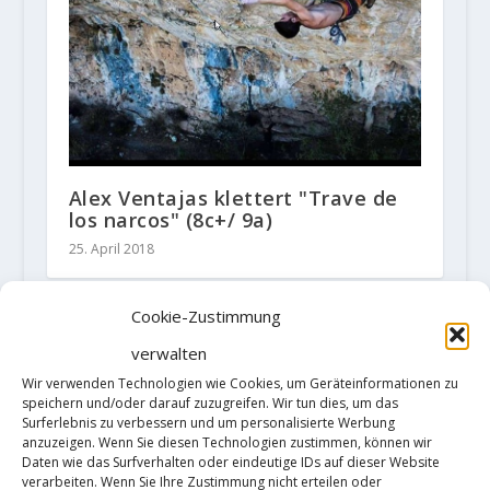
Alex Ventajas klettert "Trave de
los narcos" (8c+/ 9a)
25. April 2018
Cookie-Zustimmung
verwalten
HINTERLASSE EINE ANTWORT
Wir verwenden Technologien wie Cookies, um Geräteinformationen zu
Deine E-Mail-Adresse wird nicht
speichern und/oder darauf zuzugreifen. Wir tun dies, um das
veröffentlicht.
Erforderliche Felder
Surferlebnis zu verbessern und um personalisierte Werbung
sind mit
*
markiert
anzuzeigen. Wenn Sie diesen Technologien zustimmen, können wir
Daten wie das Surfverhalten oder eindeutige IDs auf dieser Website
verarbeiten. Wenn Sie Ihre Zustimmung nicht erteilen oder