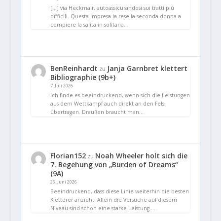
[…] via Heckmair, autoassicurandosi sui tratti più
difficili. Questa impresa la rese la seconda donna a
compiere la salita in solitaria…
BenReinhardt
Janja Garnbret klettert
zu
Bibliographie (9b+)
7. Juli 2026
Ich finde es beeindruckend, wenn sich die Leistungen
aus dem Wettkampf auch direkt an den Fels
übertragen. Draußen braucht man…
Florian152
Noah Wheeler holt sich die
zu
7. Begehung von „Burden of Dreams“
(9A)
26. Juni 2026
Beeindruckend, dass diese Linie weiterhin die besten
Kletterer anzieht. Allein die Versuche auf diesem
Niveau sind schon eine starke Leistung.…