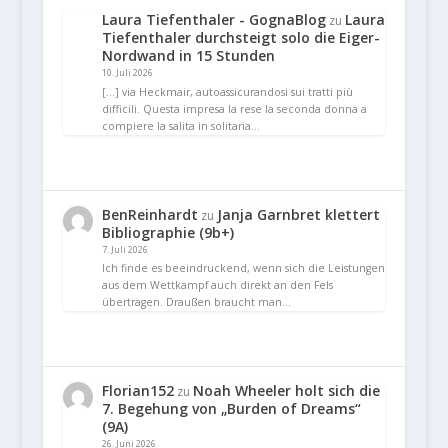
Laura Tiefenthaler - GognaBlog
Laura
zu
Tiefenthaler durchsteigt solo die Eiger-
Nordwand in 15 Stunden
10. Juli 2026
[…] via Heckmair, autoassicurandosi sui tratti più
difficili. Questa impresa la rese la seconda donna a
compiere la salita in solitaria…
BenReinhardt
Janja Garnbret klettert
zu
Bibliographie (9b+)
7. Juli 2026
Ich finde es beeindruckend, wenn sich die Leistungen
aus dem Wettkampf auch direkt an den Fels
übertragen. Draußen braucht man…
Florian152
Noah Wheeler holt sich die
zu
7. Begehung von „Burden of Dreams“
(9A)
26. Juni 2026