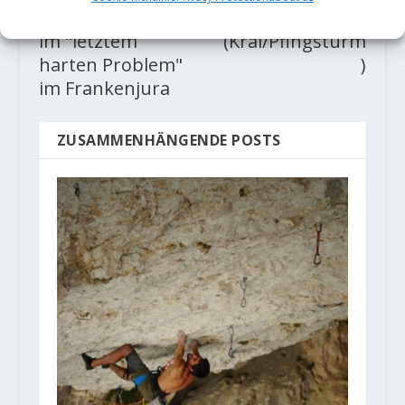
versuchen sich
gung des Königs
im "letztem
(Kral/Pfingsturm
harten Problem"
)
im Frankenjura
ZUSAMMENHÄNGENDE POSTS