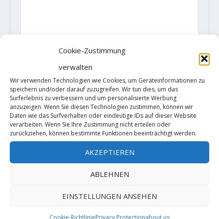
Cookie-Zustimmung
verwalten
Wir verwenden Technologien wie Cookies, um Geräteinformationen zu
speichern und/oder darauf zuzugreifen. Wir tun dies, um das
Surferlebnis zu verbessern und um personalisierte Werbung
AKTIE:
anzuzeigen. Wenn Sie diesen Technologien zustimmen, können wir
Daten wie das Surfverhalten oder eindeutige IDs auf dieser Website
RATE:
verarbeiten. Wenn Sie Ihre Zustimmung nicht erteilen oder
zurückziehen, können bestimmte Funktionen beeinträchtigt werden.
AKZEPTIEREN
VORHERIGE
NÄCHSTE
ABLEHNEN
Video: Alexander
Video: 100 Jahre
EINSTELLUNGEN ANSEHEN
Megos und
Adersbach -
Yannick Flohé
Jubiläumsbestei
Cookie-Richtlinie
Privacy Protection
about us