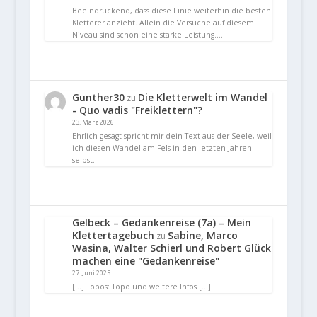
Beeindruckend, dass diese Linie weiterhin die besten
Kletterer anzieht. Allein die Versuche auf diesem
Niveau sind schon eine starke Leistung.…
Gunther30
Die Kletterwelt im Wandel
zu
- Quo vadis "Freiklettern"?
23. März 2026
Ehrlich gesagt spricht mir dein Text aus der Seele, weil
ich diesen Wandel am Fels in den letzten Jahren
selbst…
Gelbeck – Gedankenreise (7a) – Mein
Klettertagebuch
Sabine, Marco
zu
Wasina, Walter Schierl und Robert Glück
machen eine "Gedankenreise"
27. Juni 2025
[…] Topos: Topo und weitere Infos […]