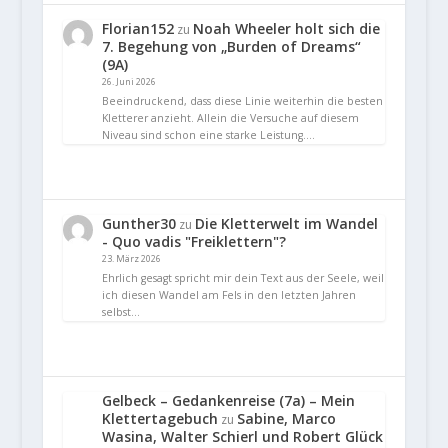
Florian152
Noah Wheeler holt sich die
zu
7. Begehung von „Burden of Dreams“
(9A)
26. Juni 2026
Beeindruckend, dass diese Linie weiterhin die besten
Kletterer anzieht. Allein die Versuche auf diesem
Niveau sind schon eine starke Leistung.…
Gunther30
Die Kletterwelt im Wandel
zu
- Quo vadis "Freiklettern"?
23. März 2026
Ehrlich gesagt spricht mir dein Text aus der Seele, weil
ich diesen Wandel am Fels in den letzten Jahren
selbst…
Gelbeck – Gedankenreise (7a) – Mein
Klettertagebuch
Sabine, Marco
zu
Wasina, Walter Schierl und Robert Glück