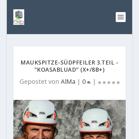
MAUKSPITZE-SÜDPFEILER 3.TEIL -
"KOASABLUAD" (X+/8B+)
Gepostet von
AlMa
|
0
|