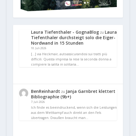
Laura Tiefenthaler - GognaBlog
Laura
zu
Tiefenthaler durchsteigt solo die Eiger-
Nordwand in 15 Stunden
10. Juli 2026
[…] via Heckmair, autoassicurandosi sui tratti più
difficili. Questa impresa la rese la seconda donna a
compiere la salita in solitaria…
BenReinhardt
Janja Garnbret klettert
zu
Bibliographie (9b+)
7. Juli 2026
Ich finde es beeindruckend, wenn sich die Leistungen
aus dem Wettkampf auch direkt an den Fels
übertragen. Draußen braucht man…