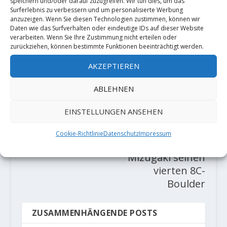
speichern und/oder darauf zuzugreifen. Wir tun dies, um das
Surferlebnis zu verbessern und um personalisierte Werbung
RATE:
anzuzeigen. Wenn Sie diesen Technologien zustimmen, können wir
Daten wie das Surfverhalten oder eindeutige IDs auf dieser Website
verarbeiten. Wenn Sie Ihre Zustimmung nicht erteilen oder
zurückziehen, können bestimmte Funktionen beeinträchtigt werden.
VORHERIGE
NÄCHSTE
AKZEPTIEREN
ABLEHNEN
Seb Bouin
Keenan
punktet "No
Takahashi
EINSTELLUNGEN ANSEHEN
pain no gain"
klettert mit
9a(+)
"Asagimadara"
Cookie-Richtlinie
Datenschutz
Impressum
im Gebiet Mt.
Mizugaki seinen
vierten 8C-
Boulder
ZUSAMMENHÄNGENDE POSTS