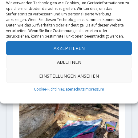
Wir verwenden Technologien wie Cookies, um Geräteinformationen zu
speichern und/oder darauf zuzugreifen. Wir tun dies, um das
Surferlebnis zu verbessern und um personalisierte Werbung
anzuzeigen. Wenn Sie diesen Technologien zustimmen, können wir
3. Begehung von "Stil vor Talent"
Daten wie das Surfverhalten oder eindeutige IDs auf dieser Website
8C von Christof Rauch
verarbeiten. Wenn Sie Ihre Zustimmung nicht erteilen oder
zurückziehen, können bestimmte Funktionen beeinträchtigt werden.
4. November 2021
AKZEPTIEREN
ABLEHNEN
EINSTELLUNGEN ANSEHEN
Cookie-Richtlinie
Datenschutz
Impressum