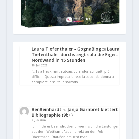
Laura Tiefenthaler - GognaBlog
Laura
zu
Tiefenthaler durchsteigt solo die Eiger-
Nordwand in 15 Stunden
10. Juli 2026
[…] via Heckmair, autoassicurandosi sui tratti più
difficili. Questa impresa la rese la seconda donna a
compiere la salita in solitaria…
BenReinhardt
Janja Garnbret klettert
zu
Bibliographie (9b+)
7. Juli 2026
Ich finde es beeindruckend, wenn sich die Leistungen
aus dem Wettkampf auch direkt an den Fels
übertragen. Draußen braucht man…