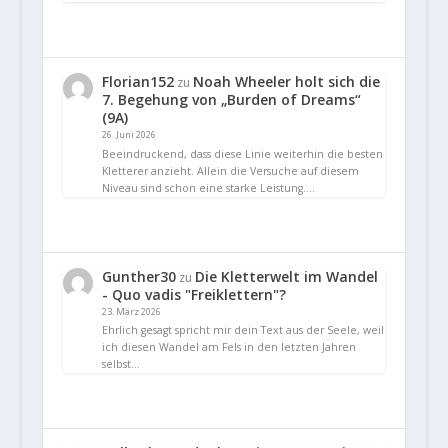
Florian152
Noah Wheeler holt sich die
zu
7. Begehung von „Burden of Dreams“
(9A)
26. Juni 2026
Beeindruckend, dass diese Linie weiterhin die besten
Kletterer anzieht. Allein die Versuche auf diesem
Niveau sind schon eine starke Leistung.…
Gunther30
Die Kletterwelt im Wandel
zu
- Quo vadis "Freiklettern"?
23. März 2026
Ehrlich gesagt spricht mir dein Text aus der Seele, weil
ich diesen Wandel am Fels in den letzten Jahren
selbst…