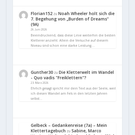
Florian152
Noah Wheeler holt sich die
zu
7. Begehung von „Burden of Dreams“
(9A)
26. Juni 2026
Beeindruckend, dass diese Linie weiterhin die besten
Kletterer anzieht. Allein die Versuche auf diesem
Niveau sind schon eine starke Leistung.…
Gunther30
Die Kletterwelt im Wandel
zu
- Quo vadis "Freiklettern"?
23. März 2026
Ehrlich gesagt spricht mir dein Text aus der Seele, weil
ich diesen Wandel am Fels in den letzten Jahren
selbst…
Gelbeck – Gedankenreise (7a) – Mein
Klettertagebuch
Sabine, Marco
zu