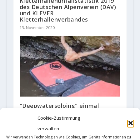
Kletterhallenunfallstatistik 2019
des Deutschen Alpenverein (DAV)
und KLEVER
Kletterhallenverbandes
13. November 2020
"Deepwatersoloing" einmal
anders, Adam Ondra meldet "Sviní
Ponor" 8C
Cookie-Zustimmung
19. Mai 2022
verwalten
Wir verwenden Technologien wie Cookies, um Geräteinformationen zu