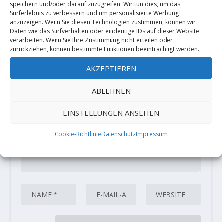
speichern und/oder darauf zuzugreifen. Wir tun dies, um das
Surferlebnis zu verbessern und um personalisierte Werbung
anzuzeigen. Wenn Sie diesen Technologien zustimmen, können wir
HINTERLASSE EINE ANTWORT
Daten wie das Surfverhalten oder eindeutige IDs auf dieser Website
verarbeiten. Wenn Sie Ihre Zustimmung nicht erteilen oder
Deine E-Mail-Adresse wird nicht
zurückziehen, können bestimmte Funktionen beeinträchtigt werden.
veröffentlicht.
Erforderliche Felder
sind mit
*
markiert
AKZEPTIEREN
ABLEHNEN
EINSTELLUNGEN ANSEHEN
Cookie-Richtlinie
Datenschutz
Impressum