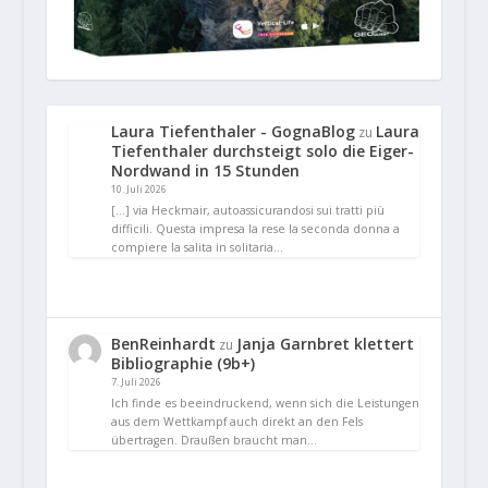
Laura Tiefenthaler - GognaBlog
Laura
zu
Tiefenthaler durchsteigt solo die Eiger-
Nordwand in 15 Stunden
10. Juli 2026
[…] via Heckmair, autoassicurandosi sui tratti più
difficili. Questa impresa la rese la seconda donna a
compiere la salita in solitaria…
BenReinhardt
Janja Garnbret klettert
zu
Bibliographie (9b+)
7. Juli 2026
Ich finde es beeindruckend, wenn sich die Leistungen
aus dem Wettkampf auch direkt an den Fels
übertragen. Draußen braucht man…