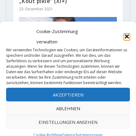
„Kout pikle“ (XI+)
23. Dezember 2021
Cookie-Zustimmung
verwalten
Wir verwenden Technologien wie Cookies, um Geräteinformationen zu
speichern und/oder darauf zuzugreifen. Wir tun dies, um das
Surferlebnis zu verbessern und um personalisierte Werbung
anzuzeigen. Wenn Sie diesen Technologien zustimmen, können wir
Daten wie das Surfverhalten oder eindeutige IDs auf dieser Website
verarbeiten. Wenn Sie Ihre Zustimmung nicht erteilen oder
zurückziehen, können bestimmte Funktionen beeinträchtigt werden.
Peter Diener ist gestorben
8. April 2026
AKZEPTIEREN
ABLEHNEN
HINTERLASSE EINE ANTWORT
EINSTELLUNGEN ANSEHEN
Deine E-Mail-Adresse wird nicht
Cookie-Richtlinie
Datenschutz
Impressum