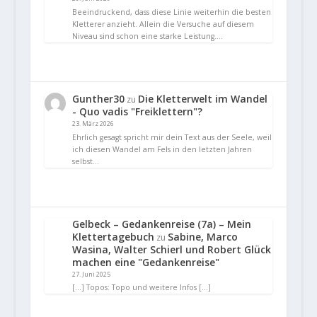
Beeindruckend, dass diese Linie weiterhin die besten
Kletterer anzieht. Allein die Versuche auf diesem
Niveau sind schon eine starke Leistung.…
Gunther30
Die Kletterwelt im Wandel
zu
- Quo vadis "Freiklettern"?
23. März 2026
Ehrlich gesagt spricht mir dein Text aus der Seele, weil
ich diesen Wandel am Fels in den letzten Jahren
selbst…
Gelbeck – Gedankenreise (7a) – Mein
Klettertagebuch
Sabine, Marco
zu
Wasina, Walter Schierl und Robert Glück
machen eine "Gedankenreise"
27. Juni 2025
[…] Topos: Topo und weitere Infos […]