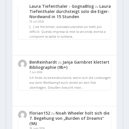
Laura Tiefenthaler - GognaBlog
Laura
zu
Tiefenthaler durchsteigt solo die Eiger-
Nordwand in 15 Stunden
10. Juli 2026
[…] via Heckmair, autoassicurandosi sui tratti più
difficili. Questa impresa la rese la seconda donna a
compiere la salita in solitaria…
BenReinhardt
Janja Garnbret klettert
zu
Bibliographie (9b+)
7. Juli 2026
Ich finde es beeindruckend, wenn sich die Leistungen
aus dem Wettkampf auch direkt an den Fels
übertragen. Draußen braucht man…
Florian152
Noah Wheeler holt sich die
zu
7. Begehung von „Burden of Dreams“
(9A)
26. Juni 2026